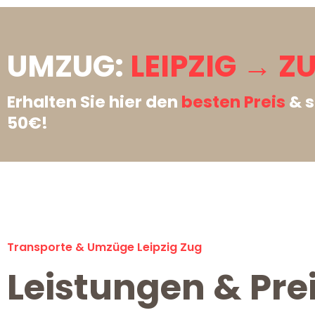
UMZUG:
LEIPZIG → Z
Erhalten Sie hier den
besten Preis
& s
50€!
Transporte & Umzüge Leipzig Zug
Leistungen & Prei