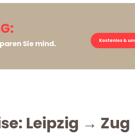
UG:
Kostenlos & un
paren Sie mind.
se: Leipzig → Zug