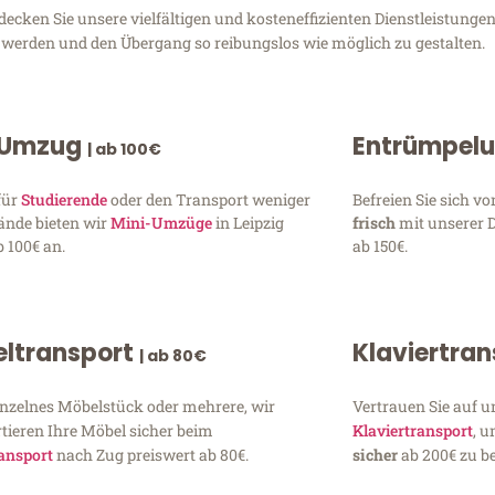
cken Sie unsere vielfältigen und kosteneffizienten Dienstleistungen
zu werden und den Übergang so reibungslos wie möglich zu gestalten.
 Umzug
Entrümpel
| ab 100€
für
Studierende
oder den Transport weniger
Befreien Sie sich 
ände bieten wir
Mini-Umzüge
in Leipzig
frisch
mit unserer 
 100€ an.
ab 150€.
ltransport
Klaviertra
| ab 80€
inzelnes Möbelstück oder mehrere, wir
Vertrauen Sie auf u
tieren Ihre Möbel sicher beim
Klaviertransport
, 
ansport
nach Zug preiswert ab 80€.
sicher
ab 200€ zu be