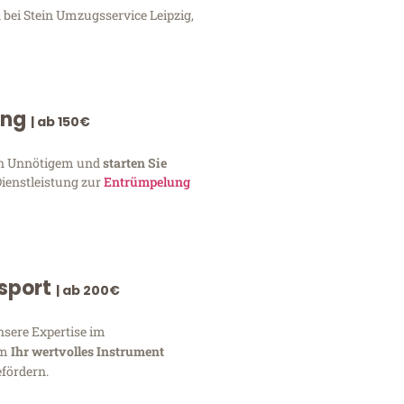
 bei Stein Umzugsservice Leipzig,
ung
| ab 150€
von Unnötigem und
starten Sie
Dienstleistung zur
Entrümpelung
nsport
| ab 200€
nsere Expertise im
um
Ihr wertvolles Instrument
fördern.