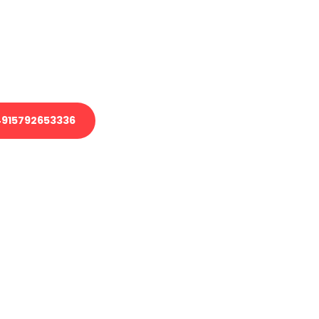
 Transport oder benötigen eine
 Umzug?
ser Team aus Experten freut sich,
elfen!
915792653336
nverbindliche Anfrage senden