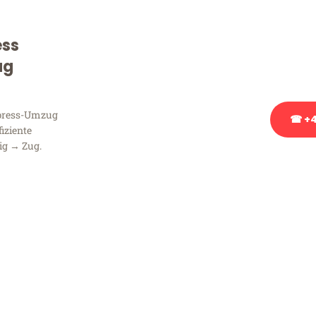
Sie haben Fragen zu Ihrem
Beratung bezüglich Ihres
ess
Rufen Sie uns gerne an, un
ug
Ihnen kostenlos weiterzuh
xpress-Umzug
☎ +4
fiziente
ig → Zug.
Stattdessen eine u