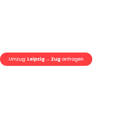
Express-Abwicklung in unter 2
Über 15 Jahre Erfahrung mit 
Angebot erhalten in unter 30 
Umzug:
Leipzig → Zug
anfragen
Alle Umzugsanfragen sind zu 100% kostenlos & unverbind