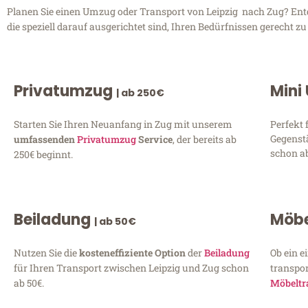
Planen Sie einen Umzug oder Transport von Leipzig nach Zug? Entde
die speziell darauf ausgerichtet sind, Ihren Bedürfnissen gerecht 
Privatumzug
Mini
| ab 250€
Starten Sie Ihren Neuanfang in Zug mit unserem
Perfekt 
Gegenst
umfassenden
Privatumzug
Service
, der bereits ab
schon ab
250€ beginnt.
Beiladung
Möbe
| ab 50€
Nutzen Sie die
kosteneffiziente Option
der
Beiladung
Ob ein e
für Ihren Transport zwischen Leipzig und Zug schon
transpor
ab 50€.
Möbeltr