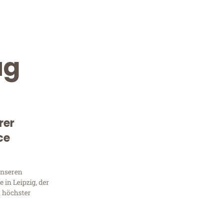
ug
rer
ce
Kostenlose Beratung!
Sie 
unseren
in Leipzig, der
Frag
t höchster