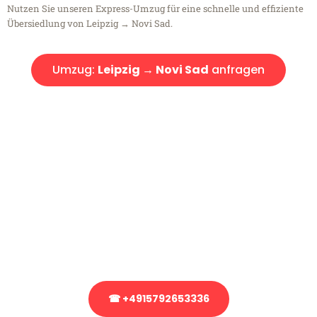
Nutzen Sie unseren Express-Umzug für eine schnelle und effiziente
Übersiedlung von Leipzig → Novi Sad.
Umzug:
Leipzig → Novi Sad
anfragen
Kostenlose Beratung!
Sie haben Fragen?
Sie haben Fragen zu Ihrem Transport oder benötigen eine Beratung
bezüglich Ihres Umzug?
Rufen Sie uns gerne an, unser Team aus Experten freut sich, Ihnen
kostenlos weiterzuhelfen!
☎ +4915792653336