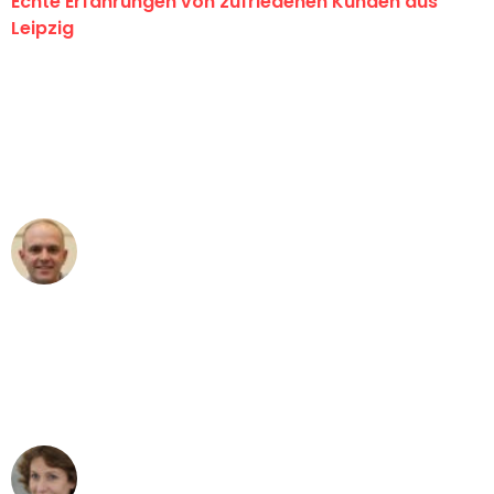
Echte Erfahrungen von zufriedenen Kunden aus
Leipzig
"Erste Klasse! Ein großes Dankeschön
an das gesamte Team von Stein
Umzugsservice für ihren
außergewöhnlichen Service!"
Frederik F.
Umzug in Leipzig
"Besser hätte ich mir den Umzug von
Leipzig nach Wien nicht vorstellen
können - DANKE!"
Maria W
Umzug von Leipzig nach Wien