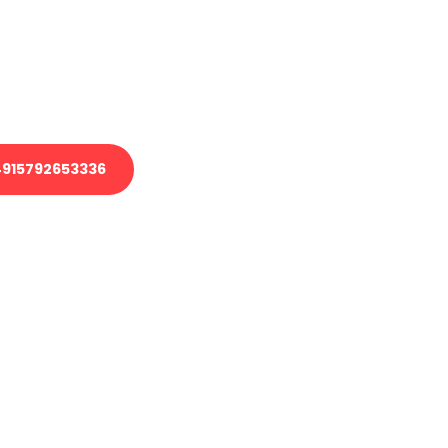
 Transport oder benötigen eine
 Umzug?
ser Team aus Experten freut sich,
elfen!
915792653336
nverbindliche Anfrage senden