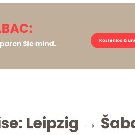
ABAC:
Kostenlos & un
paren Sie mind.
ise: Leipzig → Šab