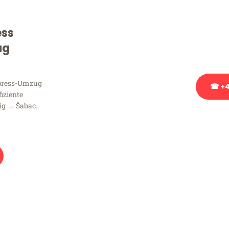
Sie haben Fragen zu Ihrem
Beratung bezüglich Ihres
ess
Rufen Sie uns gerne an, un
ug
Ihnen kostenlos weiterzuh
xpress-Umzug
☎ +4
fiziente
ig → Šabac.
Stattdessen eine u