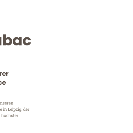
abac
rer
ce
Kostenlose Beratung!
Sie 
unseren
in Leipzig, der
Frag
t höchster