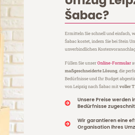
Umzug Leip
Šabac?
Ermitteln Sie schnell und einfach,
Šabac kostet, indem Sie bei Stein U
unverbindlichen Kostenvoranschlag
Füllen Sie unser
Online-Formular
a
maßgeschneiderte Lösung
, die per
Bedürfnisse und Ihr Budget abgesti
von Leipzig nach Šabac mit
voller 
Unsere Preise werden in
Bedürfnisse zugeschnit
Wir garantieren eine ef
Organisation Ihres Um