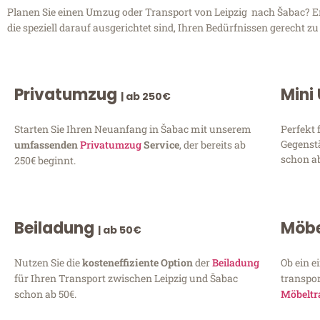
Planen Sie einen Umzug oder Transport von Leipzig nach Šabac? Ent
die speziell darauf ausgerichtet sind, Ihren Bedürfnissen gerecht 
Privatumzug
Mini
| ab 250€
Starten Sie Ihren Neuanfang in Šabac mit unserem
Perfekt 
Gegenst
umfassenden
Privatumzug
Service
, der bereits ab
schon ab
250€ beginnt.
Beiladung
Möbe
| ab 50€
Nutzen Sie die
kosteneffiziente Option
der
Beiladung
Ob ein e
für Ihren Transport zwischen Leipzig und Šabac
transpor
schon ab 50€.
Möbeltr