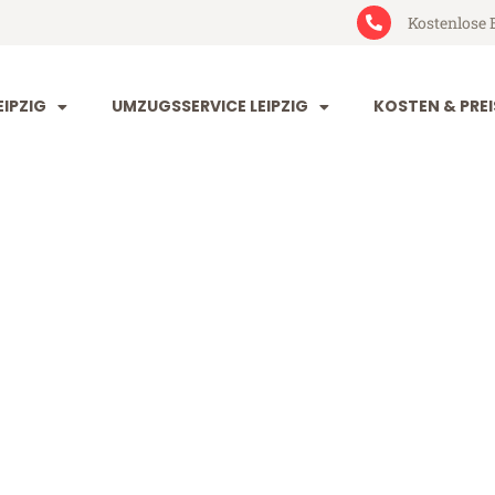
Kostenlose 
IPZIG
UMZUGSSERVICE LEIPZIG
KOSTEN & PREI
g Šabac
c (ab 199€)