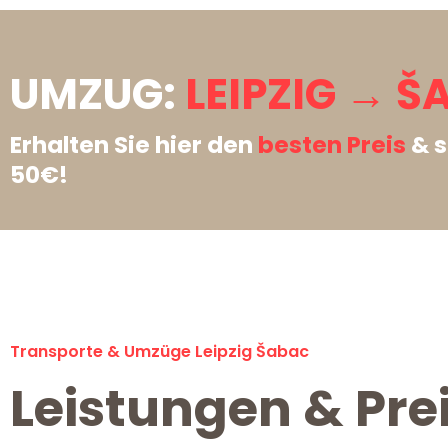
UMZUG:
LEIPZIG → Š
Erhalten Sie hier den
besten Preis
& s
50€!
Transporte & Umzüge Leipzig Šabac
Leistungen & Pre