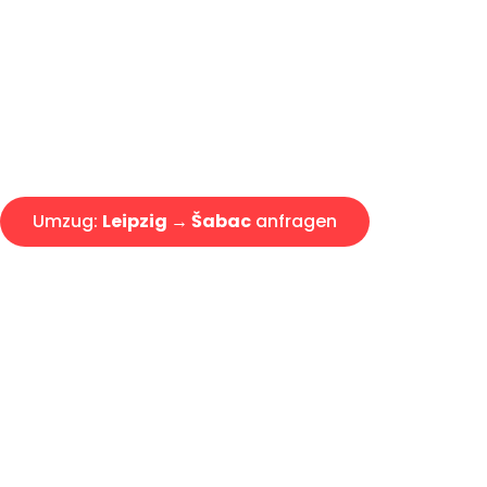
Express-Abwicklung in unter 2
Über 15 Jahre Erfahrung mit 
Angebot erhalten in unter 30 
Umzug:
Leipzig → Šabac
anfragen
Alle Umzugsanfragen sind zu 100% kostenlos & unverbind