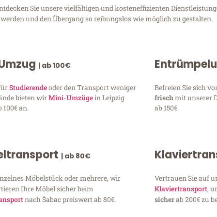
decken Sie unsere vielfältigen und kosteneffizienten Dienstleistung
zu werden und den Übergang so reibungslos wie möglich zu gestalten.
 Umzug
Entrümpel
| ab 100€
für
Studierende
oder den Transport weniger
Befreien Sie sich 
ände bieten wir
Mini-Umzüge
in Leipzig
frisch
mit unserer 
 100€ an.
ab 150€.
ltransport
Klaviertra
| ab 80€
inzelnes Möbelstück oder mehrere, wir
Vertrauen Sie auf u
tieren Ihre Möbel sicher beim
Klaviertransport
, 
ansport
nach Šabac preiswert ab 80€.
sicher
ab 200€ zu be