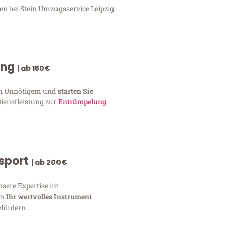
en bei Stein Umzugsservice Leipzig,
ung
| ab 150€
von Unnötigem und
starten Sie
Dienstleistung zur
Entrümpelung
nsport
| ab 200€
nsere Expertise im
um
Ihr wertvolles Instrument
fördern.