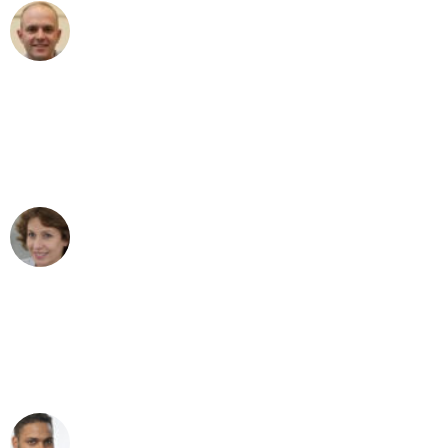
Frederik F.
Umzug in Leipzig
"Besser hätte ich mir den Umzug von
Leipzig nach Wien nicht vorstellen
können - DANKE!"
Maria W
Umzug von Leipzig nach Wien
"Mein Klavier kam in unter 24 Stunden
ohne einen Kratzer an - ein
erstklassiger Service!"
Ümit Y.