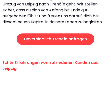
Umzug von Leipzig nach Trenčín geht. Wir stellen
sicher, dass du dich von Anfang bis Ende gut
aufgehoben fühlst und freuen uns darauf, dich bei
diesem neuen Kapitel in deinem Leben zu begleiten.
Unverbindlich Trenčín anfragen
Echte Erfahrungen von zufriedenen Kunden aus
Leipzig
"Erste Klasse! Ein großes Dankeschön
an das gesamte Team von Stein
Umzugsservice für ihren
außergewöhnlichen Service!"