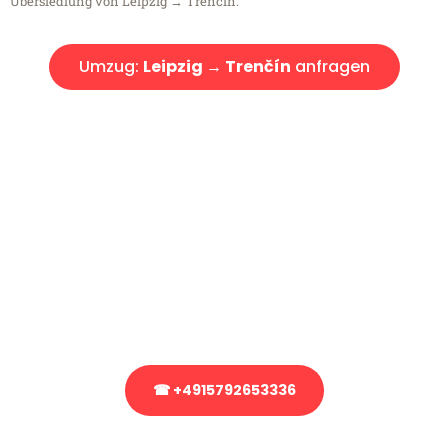
Übersiedlung von Leipzig → Trenčín.
Umzug:
Leipzig → Trenčín
anfragen
Kostenlose Beratung!
Sie haben Fragen?
Sie haben Fragen zu Ihrem Transport oder benötigen eine Beratung
bezüglich Ihres Umzug?
Rufen Sie uns gerne an, unser Team aus Experten freut sich, Ihnen
kostenlos weiterzuhelfen!
☎ +4915792653336
Stattdessen eine unverbindliche Anfrage senden