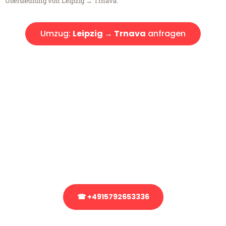
Übersiedlung von Leipzig → Trnava.
Umzug:
Leipzig → Trnava
anfragen
Kostenlose Beratung!
Sie haben Fragen?
Sie haben Fragen zu Ihrem Transport oder benötigen eine Beratung
bezüglich Ihres Umzug?
Rufen Sie uns gerne an, unser Team aus Experten freut sich, Ihnen
kostenlos weiterzuhelfen!
☎ +4915792653336
Stattdessen eine unverbindliche Anfrage senden