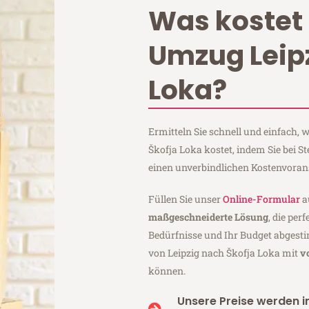
Was kostet 
Umzug Leipz
Loka?
Ermitteln Sie schnell und einfach,
Škofja Loka kostet, indem Sie bei S
einen unverbindlichen Kostenvoran
Füllen Sie unser
Online-Formular
a
maßgeschneiderte Lösung
, die per
Bedürfnisse und Ihr Budget abgesti
von Leipzig nach Škofja Loka mit
v
können.
Unsere Preise werden in