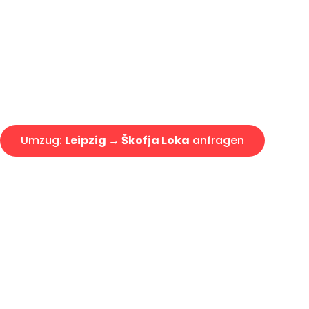
Express-Abwicklung in unter 2
Über 15 Jahre Erfahrung mit 
Angebot erhalten in unter 30 
Umzug:
Leipzig → Škofja Loka
anfragen
Alle Umzugsanfragen sind zu 100% kostenlos & unverbind