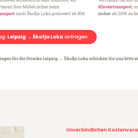
tieren Ihre Möbel sicher beim
Klaviertransport
, 
ansport
nach Škofja Loka preiswert ab 80€.
sicher
ab 200€ zu be
ug:
Leipzig → Škofja Loka
anfragen
iegen für die Strecke Leipzig → Škofja Loka schicken Sie uns bitte 
Unverbindlichen Kostenvora