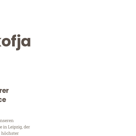
ofja
rer
Kostenlose Beratung!
ce
Sie 
Frag
unseren
in Leipzig, der
t höchster