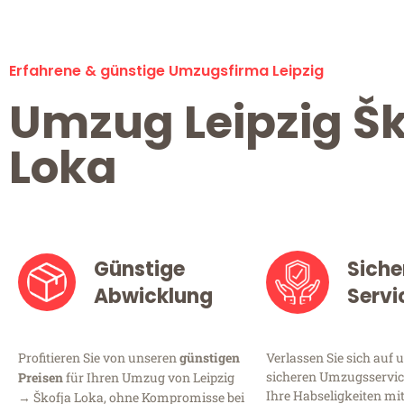
Erfahrene & günstige Umzugsfirma Leipzig
Umzug Leipzig Šk
Loka
Günstige
Siche
Abwicklung
Servi
Profitieren Sie von unseren
günstigen
Verlassen Sie sich auf 
sicheren Umzugsservice 
Preisen
für Ihren Umzug von Leipzig
Ihre Habseligkeiten mi
→ Škofja Loka, ohne Kompromisse bei