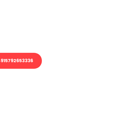
 Transport oder benötigen eine
 Umzug?
ser Team aus Experten freut sich,
elfen!
915792653336
nverbindliche Anfrage senden