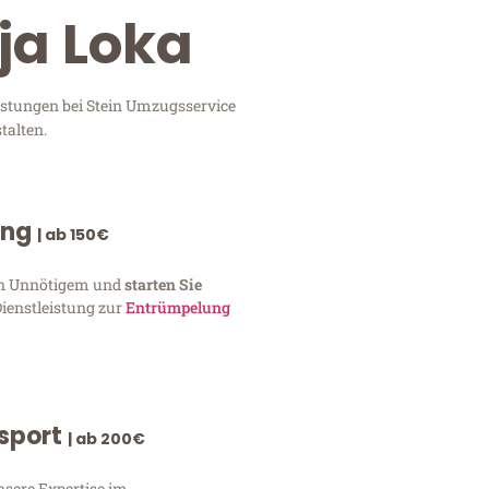
ja Loka
eistungen bei Stein Umzugsservice
talten.
ung
| ab 150€
von Unnötigem und
starten Sie
Dienstleistung zur
Entrümpelung
nsport
| ab 200€
nsere Expertise im