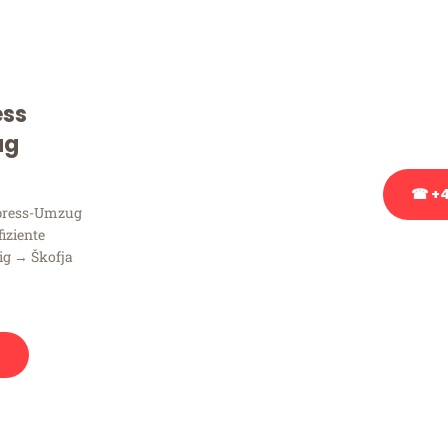
Sie haben Fragen zu Ihrem
Beratung bezüglich Ihres
Rufen Sie uns gerne an, un
ess
Ihnen kostenlos weiterzuh
ug
☎ +4
xpress-Umzug
fiziente
Stattdessen eine u
ig → Škofja