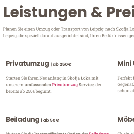
Leistungen & Prei
Planen Sie einen Umzug oder Transport von Leipzig nach Škofja Lok
Leipzig, die speziell darauf ausgerichtet sind, Ihren Bedürfnissen
Privatumzug
Mini
| ab 250€
Starten Sie Ihren Neuanfang in Škofja Loka mit
Perfekt 
Gegenst
unserem
umfassenden
Privatumzug
Service
, der
schon ab
bereits ab 250€ beginnt.
Beiladung
Möbe
| ab 50€
Nutzen Sie die
kosteneffiziente Option
der
Beiladung
Ob ein e