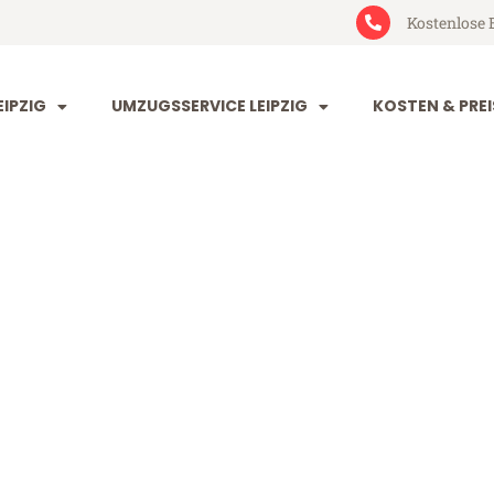
Kostenlose 
IPZIG
UMZUGSSERVICE LEIPZIG
KOSTEN & PREI
 Škofja Loka
a Loka (ab 199€)