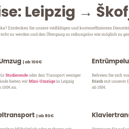
se: Leipzig → Škof
a? Entdecken Sie unsere vielfältigen und kosteneffizienten Dienstl
 gerecht zu werden und den Übergang so reibungslos wie möglich zu ges
 Umzug
Entrümpel
| ab 100€
für
Studierende
oder den Transport weniger
Befreien Sie sich 
ände bieten wir
Mini-Umzüge
in Leipzig
frisch
mit unserer 
 100€ an.
ab 150€.
ltransport
Klaviertra
| ab 80€
inzelnes Möbelstück oder mehrere, wir
Vertrauen Sie auf u