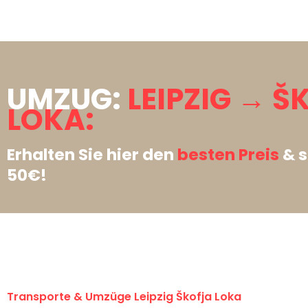
UMZUG:
LEIPZIG → Š
LOKA:
Erhalten Sie hier den
besten Preis
& s
50€!
Transporte & Umzüge Leipzig Škofja Loka