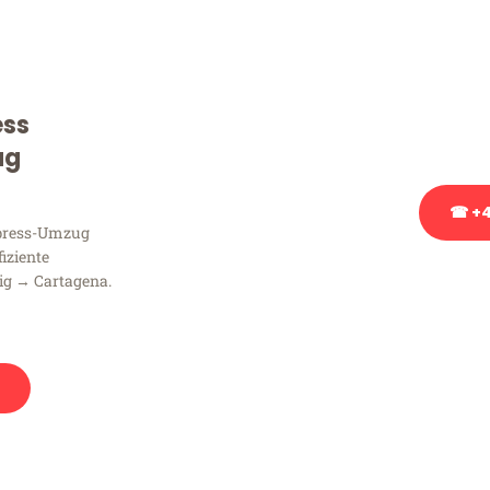
Sie haben Fragen zu Ihrem
Beratung bezüglich Ihres
Rufen Sie uns gerne an, un
ess
Ihnen kostenlos weiterzuh
ug
☎ +4
xpress-Umzug
fiziente
Stattdessen eine u
ig → Cartagena.