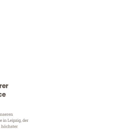
rer
Kostenlose Beratung!
ce
Sie 
Frag
unseren
in Leipzig, der
t höchster