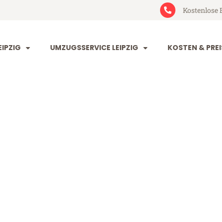
Kostenlose 
IPZIG
UMZUGSSERVICE LEIPZIG
KOSTEN & PREI
g Cartagena
agena (ab 199€)