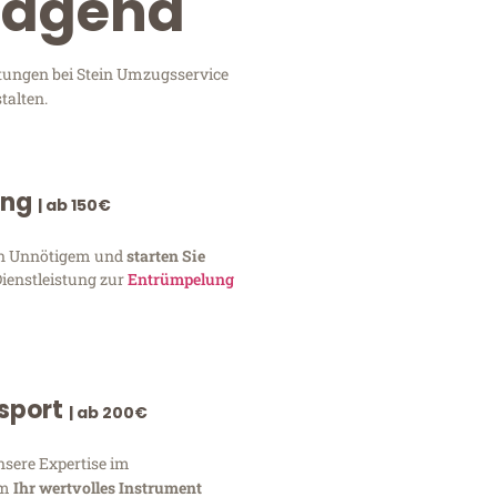
rtagena
stungen bei Stein Umzugsservice
talten.
ung
| ab 150€
von Unnötigem und
starten Sie
Dienstleistung zur
Entrümpelung
nsport
| ab 200€
nsere Expertise im
um
Ihr wertvolles Instrument