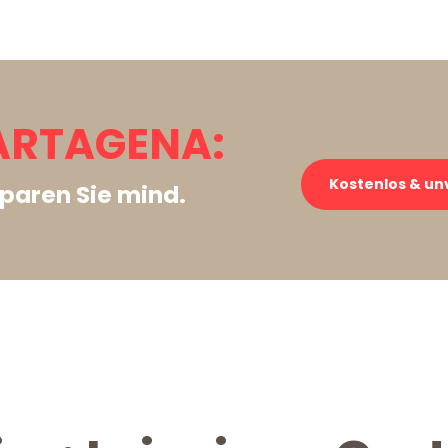
CARTAGENA:
Kostenlos & un
paren Sie mind.