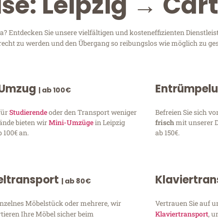
ise: Leipzig → Ca
? Entdecken Sie unsere vielfältigen und kosteneffizienten Dienstlei
 gerecht zu werden und den Übergang so reibungslos wie möglich zu ges
 Umzug
Entrümpel
| ab 100€
für
Studierende
oder den Transport weniger
Befreien Sie sich 
ände bieten wir
Mini-Umzüge
in Leipzig
frisch
mit unserer 
 100€ an.
ab 150€.
ltransport
Klaviertra
| ab 80€
inzelnes Möbelstück oder mehrere, wir
Vertrauen Sie auf u
tieren Ihre Möbel sicher beim
Klaviertransport
, 