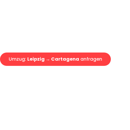
Express-Abwicklung in unter 2
Über 15 Jahre Erfahrung mit 
Angebot erhalten in unter 30 
Umzug:
Leipzig → Cartagena
anfragen
Alle Umzugsanfragen sind zu 100% kostenlos & unverbind