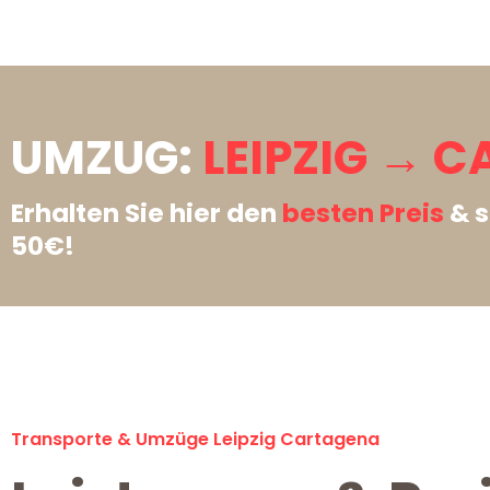
UMZUG:
LEIPZIG → 
Erhalten Sie hier den
besten Preis
& s
50€!
Transporte & Umzüge Leipzig Cartagena