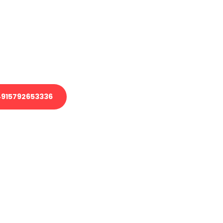
 Transport oder benötigen eine
 Umzug?
ser Team aus Experten freut sich,
elfen!
915792653336
nverbindliche Anfrage senden