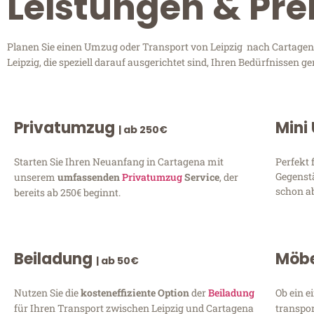
Leistungen & Pre
Planen Sie einen Umzug oder Transport von Leipzig nach Cartagena
Leipzig, die speziell darauf ausgerichtet sind, Ihren Bedürfnissen
Privatumzug
Mini
| ab 250€
Starten Sie Ihren Neuanfang in Cartagena mit
Perfekt 
Gegenst
unserem
umfassenden
Privatumzug
Service
, der
schon ab
bereits ab 250€ beginnt.
Beiladung
Möbe
| ab 50€
Nutzen Sie die
kosteneffiziente Option
der
Beiladung
Ob ein e
für Ihren Transport zwischen Leipzig und Cartagena
transpor