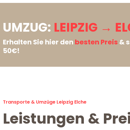
UMZUG:
LEIPZIG → E
Erhalten Sie hier den
besten Preis
& s
50€!
Transporte & Umzüge Leipzig Elche
Leistungen & Prei