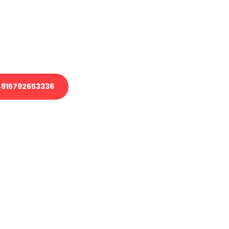
 Transport oder benötigen eine
 Umzug?
ser Team aus Experten freut sich,
elfen!
915792653336
nverbindliche Anfrage senden