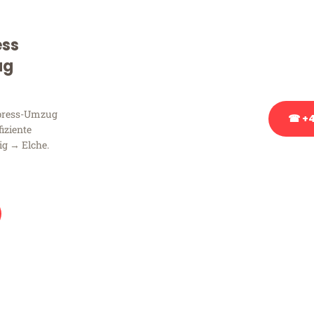
Sie haben Fragen zu Ihrem
Beratung bezüglich Ihres
ess
Rufen Sie uns gerne an, un
ug
Ihnen kostenlos weiterzuh
xpress-Umzug
☎ +4
fiziente
ig → Elche.
Stattdessen eine u