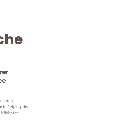
che
rer
ce
Kostenlose Beratung!
Sie 
unseren
in Leipzig, der
Frag
t höchster