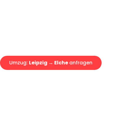
Express-Abwicklung in unter 2
Über 15 Jahre Erfahrung mit 
Angebot erhalten in unter 30 
Umzug:
Leipzig → Elche
anfragen
Alle Umzugsanfragen sind zu 100% kostenlos & unverbind