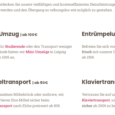
decken Sie unsere vielfältigen und kosteneffizienten Dienstleistunge
zu werden und den Übergang so reibungslos wie möglich zu gestalten.
 Umzug
Entrümpel
| ab 100€
für
Studierende
oder den Transport weniger
Befreien Sie sich 
ände bieten wir
Mini-Umzüge
in Leipzig
frisch
mit unserer 
 100€ an.
ab 150€.
ltransport
Klaviertra
| ab 80€
inzelnes Möbelstück oder mehrere, wir
Vertrauen Sie auf u
tieren Ihre Möbel sicher beim
Klaviertransport
, 
ansport
nach Elche preiswert ab 80€.
sicher
ab 200€ zu be