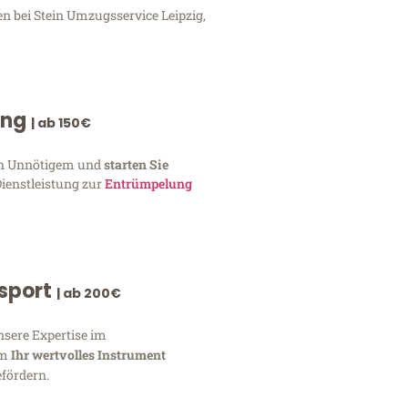
n bei Stein Umzugsservice Leipzig,
ung
| ab 150€
von Unnötigem und
starten Sie
Dienstleistung zur
Entrümpelung
nsport
| ab 200€
nsere Expertise im
um
Ihr wertvolles Instrument
fördern.