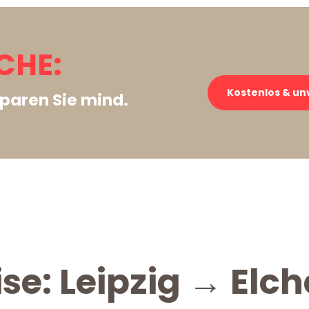
LCHE:
Kostenlos & un
paren Sie mind.
se: Leipzig → Elch