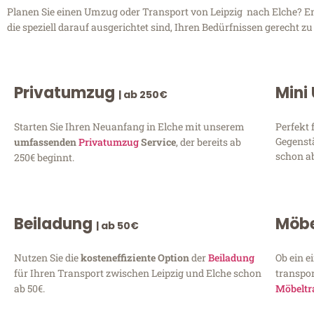
Planen Sie einen Umzug oder Transport von Leipzig nach Elche? Ent
die speziell darauf ausgerichtet sind, Ihren Bedürfnissen gerecht 
Privatumzug
Mini
| ab 250€
Starten Sie Ihren Neuanfang in Elche mit unserem
Perfekt 
Gegenst
umfassenden
Privatumzug
Service
, der bereits ab
schon ab
250€ beginnt.
Beiladung
Möbe
| ab 50€
Nutzen Sie die
kosteneffiziente Option
der
Beiladung
Ob ein e
für Ihren Transport zwischen Leipzig und Elche schon
transpor
ab 50€.
Möbeltr