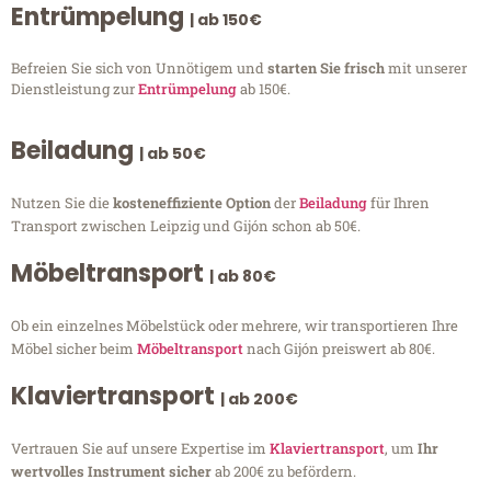
Entrümpelung
| ab 150€
Befreien Sie sich von Unnötigem und
starten Sie frisch
mit unserer
Dienstleistung zur
Entrümpelung
ab 150€.
Beiladung
| ab 50€
Nutzen Sie die
kosteneffiziente Option
der
Beiladung
für Ihren
Transport zwischen Leipzig und Gijón schon ab 50€.
Möbeltransport
| ab 80€
Ob ein einzelnes Möbelstück oder mehrere, wir transportieren Ihre
Möbel sicher beim
Möbeltransport
nach Gijón preiswert ab 80€.
Klaviertransport
| ab 200€
Vertrauen Sie auf unsere Expertise im
Klaviertransport
, um
Ihr
wertvolles Instrument sicher
ab 200€ zu befördern.