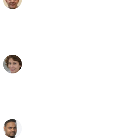
Umzug in Leipzig
"Besser hätte ich mir den Umzug von
Leipzig nach Wien nicht vorstellen
können - DANKE!"
Maria W
Umzug von Leipzig nach Wien
"Mein Klavier kam in unter 24 Stunden
ohne einen Kratzer an - ein
erstklassiger Service!"
Ümit Y.
Klaviertransport in Leipzig