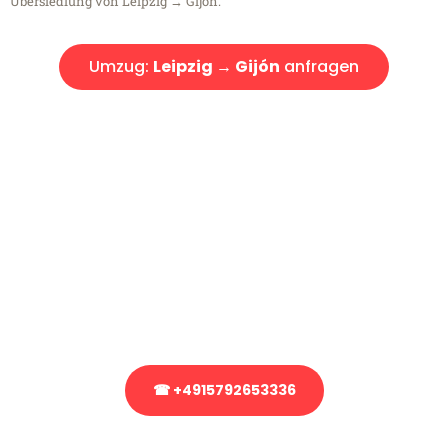
Übersiedlung von Leipzig → Gijón.
Umzug:
Leipzig → Gijón
anfragen
Kostenlose Beratung!
Sie haben Fragen?
Sie haben Fragen zu Ihrem Transport oder benötigen eine Beratung
bezüglich Ihres Umzug?
Rufen Sie uns gerne an, unser Team aus Experten freut sich, Ihnen
kostenlos weiterzuhelfen!
☎ +4915792653336
Stattdessen eine unverbindliche Anfrage senden