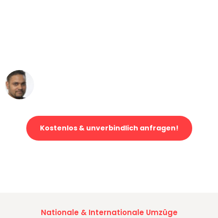
"Mein Klavier kam in unter 24 Stunden
ohne einen Kratzer an - ein
erstklassiger Service!"
Ümit Y.
Klaviertransport in Leipzig
Kostenlos & unverbindlich anfragen!
Jetzt anfragen und der nächste glückliche Kunde werden. Alle
Umzugsanfragen sind zu
100% kostenlos & unverbindlich!
Nationale & Internationale Umzüge