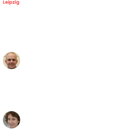
Leipzig
"Erste Klasse! Ein großes Dankeschön
an das gesamte Team von Stein
Umzugsservice für ihren
außergewöhnlichen Service!"
Frederik F.
Umzug in Leipzig
"Besser hätte ich mir den Umzug von
Leipzig nach Wien nicht vorstellen
können - DANKE!"
Maria W
Umzug von Leipzig nach Wien