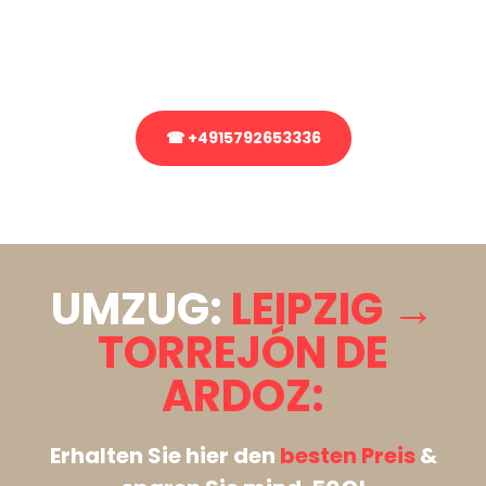
bezüglich Ihres Umzug?
Rufen Sie uns gerne an, unser Team aus Experten freut sich, Ihnen
kostenlos weiterzuhelfen!
☎ +4915792653336
Stattdessen eine unverbindliche Anfrage senden
UMZUG:
LEIPZIG →
TORREJÓN DE
ARDOZ:
Erhalten Sie hier den
besten Preis
&