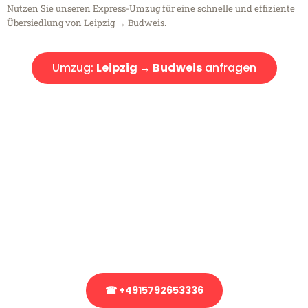
Nutzen Sie unseren Express-Umzug für eine schnelle und effiziente
Übersiedlung von Leipzig → Budweis.
Umzug:
Leipzig → Budweis
anfragen
Kostenlose Beratung!
Sie haben Fragen?
Sie haben Fragen zu Ihrem Transport oder benötigen eine Beratung
bezüglich Ihres Umzug?
Rufen Sie uns gerne an, unser Team aus Experten freut sich, Ihnen
kostenlos weiterzuhelfen!
☎ +4915792653336