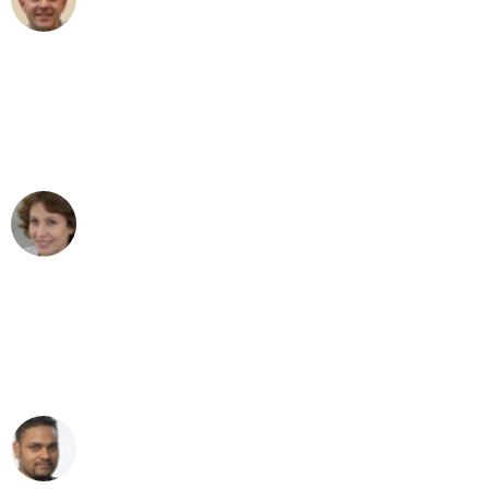
Umzug in Leipzig
"Besser hätte ich mir den Umzug von
Leipzig nach Wien nicht vorstellen
können - DANKE!"
Maria W
Umzug von Leipzig nach Wien
"Mein Klavier kam in unter 24 Stunden
ohne einen Kratzer an - ein
erstklassiger Service!"
Ümit Y.
Klaviertransport in Leipzig