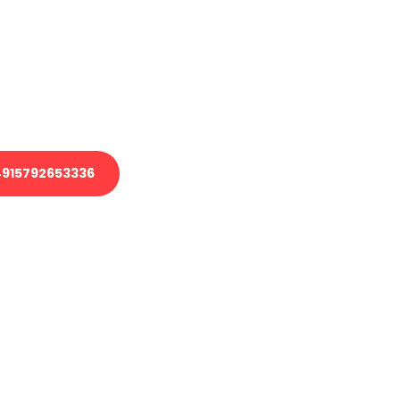
 Transport oder benötigen eine
 Umzug?
ser Team aus Experten freut sich,
elfen!
915792653336
nverbindliche Anfrage senden