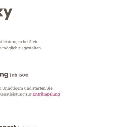
ky
tleistungen bei Stein
e möglich zu gestalten.
ung
| ab 150€
von Unnötigem und
starten Sie
Dienstleistung zur
Entrümpelung