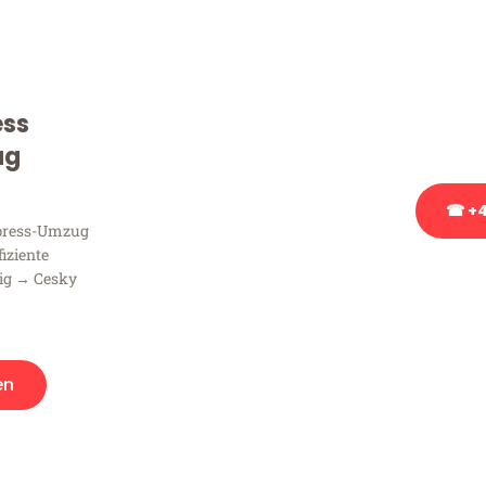
Sie haben Fragen zu Ihrem
Beratung bezüglich Ihres
Rufen Sie uns gerne an, un
ess
Ihnen kostenlos weiterzuh
ug
☎ +4
xpress-Umzug
fiziente
Stattdessen eine u
zig → Cesky
en