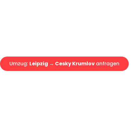
Express-Abwicklung in unter 2
Über 15 Jahre Erfahrung mit 
Angebot erhalten in unter 30 
Umzug:
Leipzig → Cesky Krumlov
anfragen
Alle Umzugsanfragen sind zu 100% kostenlos & unverbind