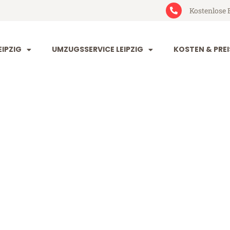
Kostenlose 
IPZIG
UMZUGSSERVICE LEIPZIG
KOSTEN & PREI
g Cesky Kruml
y Krumlov (ab 199€)