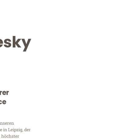
esky
rer
Kostenlose Beratung!
ce
Sie 
Frag
unseren
in Leipzig, der
t höchster