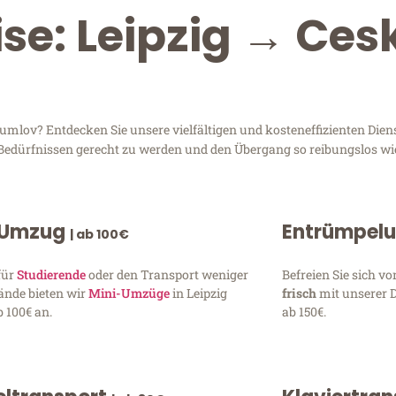
ise: Leipzig → Ces
lov? Entdecken Sie unsere vielfältigen und kosteneffizienten Diens
n Bedürfnissen gerecht zu werden und den Übergang so reibungslos wi
 Umzug
Entrümpel
| ab 100€
für
Studierende
oder den Transport weniger
Befreien Sie sich 
ände bieten wir
Mini-Umzüge
in Leipzig
frisch
mit unserer 
 100€ an.
ab 150€.