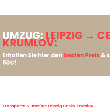
UMZUG:
LEIPZIG → C
KRUMLOV:
Erhalten Sie hier den
besten Preis
& s
50€!
Transporte & Umzüge Leipzig Cesky Krumlov