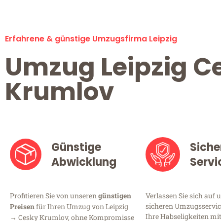
Erfahrene & günstige Umzugsfirma Leipzig
Umzug Leipzig C
Krumlov
Günstige
Siche
Abwicklung
Servi
Profitieren Sie von unseren
günstigen
Verlassen Sie sich auf 
sicheren Umzugsservice 
Preisen
für Ihren Umzug von Leipzig
Ihre Habseligkeiten mi
→ Cesky Krumlov, ohne Kompromisse