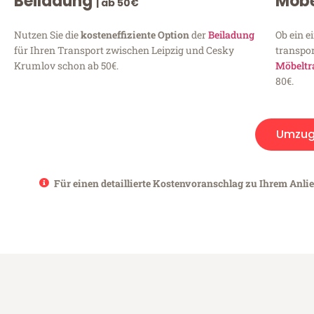
Beiladung
Möbe
| ab 50€
Nutzen Sie die
kosteneffiziente Option
der
Beiladung
Ob ein e
für Ihren Transport zwischen Leipzig und Cesky
transpor
Krumlov schon ab 50€.
Möbeltr
80€.
Umzug
Für einen detaillierte Kostenvoranschlag zu Ihrem Anli