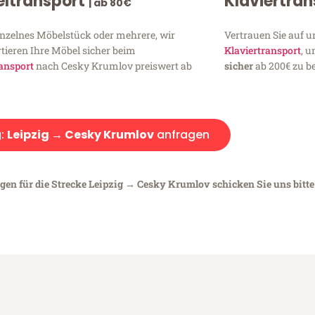
ltransport
Klaviertra
| ab 80€
inzelnes Möbelstück oder mehrere, wir
Vertrauen Sie auf u
tieren Ihre Möbel sicher beim
Klaviertransport
, 
ansport
nach Cesky Krumlov preiswert ab
sicher
ab 200€ zu be
:
Leipzig → Cesky Krumlov
anfragen
egen für die Strecke Leipzig → Cesky Krumlov schicken Sie uns bitte