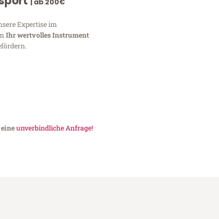
nsport
| ab 200€
nsere Expertise im
um
Ihr wertvolles Instrument
fördern.
 eine
unverbindliche Anfrage!