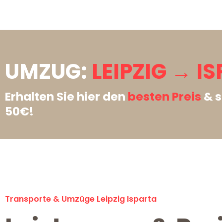
UMZUG:
LEIPZIG → I
Erhalten Sie hier den
besten Preis
& s
50€!
Transporte & Umzüge Leipzig Isparta