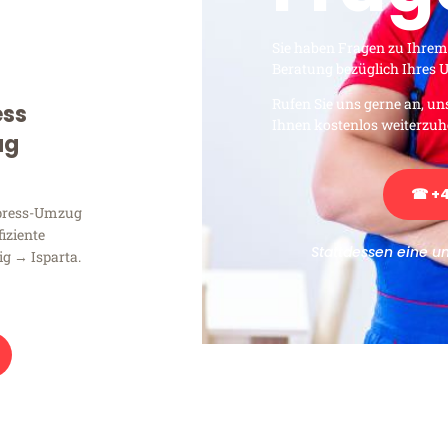
Sie haben Fragen zu Ihrem
Beratung bezüglich Ihres
Rufen Sie uns gerne an, un
ess
Ihnen kostenlos weiterzuh
ug
☎ +4
xpress-Umzug
fiziente
Stattdessen eine u
ig → Isparta.