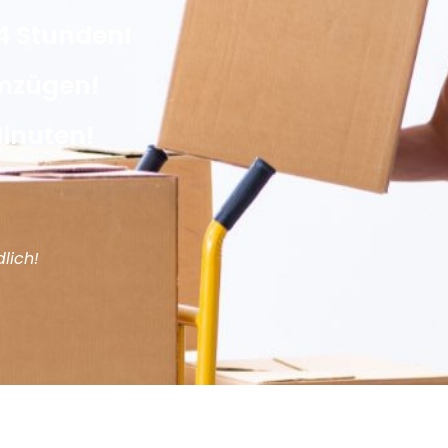
4 Stunden!
Umzügen!
Minuten!
lich!