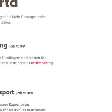
rta
ngen bei Stein Umzugsservice
talten.
ung
| ab 150€
von Unnötigem und
starten Sie
Dienstleistung zur
Entrümpelung
nsport
| ab 200€
nsere Expertise im
um
Ihr wertvolles Instrument