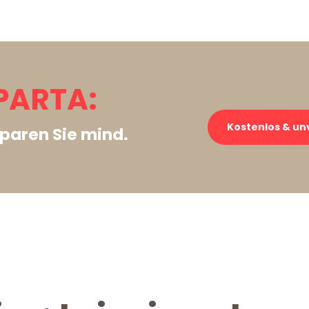
SPARTA:
Kostenlos & un
paren Sie mind.