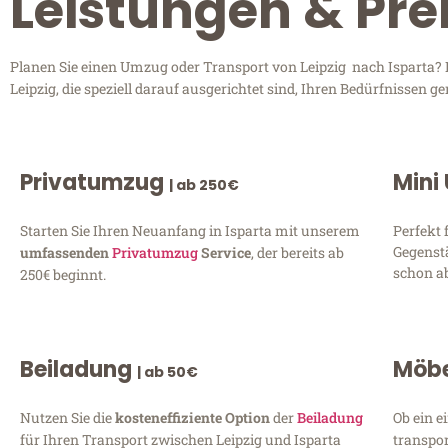
Leistungen & Prei
Planen Sie einen Umzug oder Transport von Leipzig nach Isparta? E
Leipzig, die speziell darauf ausgerichtet sind, Ihren Bedürfnissen
Privatumzug
Mini
| ab 250€
Starten Sie Ihren Neuanfang in Isparta mit unserem
Perfekt 
Gegenst
umfassenden
Privatumzug
Service
, der bereits ab
schon ab
250€ beginnt.
Beiladung
Möbe
| ab 50€
Nutzen Sie die
kosteneffiziente Option
der
Beiladung
Ob ein e
für Ihren Transport zwischen Leipzig und Isparta
transpor