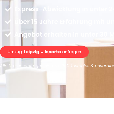
Express-Abwicklung in unter 2
Über 15 Jahre Erfahrung mit 
Angebot erhalten in unter 30 
Umzug:
Leipzig → Isparta
anfragen
Alle Umzugsanfragen sind zu 100% kostenlos & unverbind