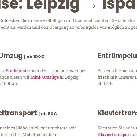
se: Leipzig → Ispa
ntdecken Sie unsere vielfältigen und kosteneffizienten Dienstleistu
 gerecht zu werden und den Übergang so reibungslos wie möglich zu ges
 Umzug
Entrümpel
| ab 100€
für
Studierende
oder den Transport weniger
Befreien Sie sich 
ände bieten wir
Mini-Umzüge
in Leipzig
frisch
mit unserer 
 100€ an.
ab 150€.
ltransport
Klaviertra
| ab 80€
inzelnes Möbelstück oder mehrere, wir
Vertrauen Sie auf u
tieren Ihre Möbel sicher beim
Klaviertransport
, 