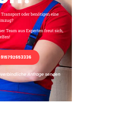
 Transport oder benötigen eine
 Umzug?
ser Team aus Experten freut sich,
elfen!
915792653336
nverbindliche Anfrage senden