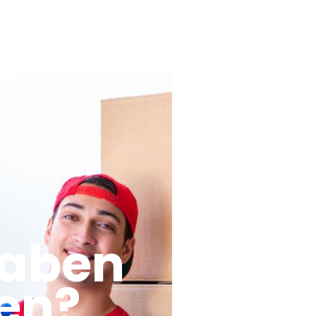
haben
en?