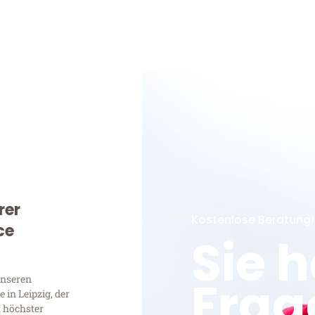
rer
Kostenlose Beratung!
ce
Sie 
Frag
unseren
in Leipzig, der
t höchster