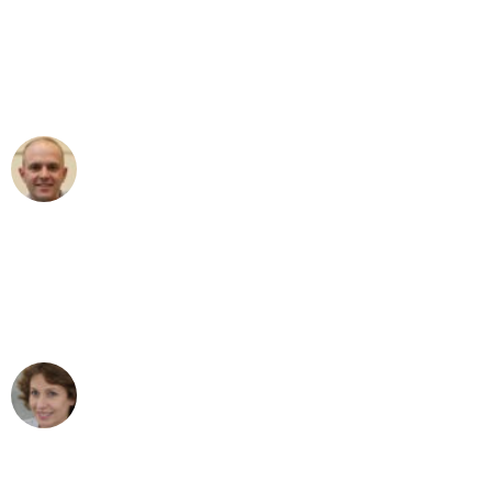
an das gesamte Team von Stein
Umzugsservice für ihren
außergewöhnlichen Service!"
Frederik F.
Umzug in Leipzig
"Besser hätte ich mir den Umzug von
Leipzig nach Wien nicht vorstellen
können - DANKE!"
Maria W
Umzug von Leipzig nach Wien
"Mein Klavier kam in unter 24 Stunden