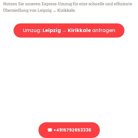
Nutzen Sie unseren Express-Umzug für eine schnelle und effiziente
Übersiedlung von Leipzig → Kirikkale.
Umzug:
Leipzig → Kirikkale
anfragen
Kostenlose Beratung!
Sie haben Fragen?
Sie haben Fragen zu Ihrem Transport oder benötigen eine Beratung
bezüglich Ihres Umzug?
Rufen Sie uns gerne an, unser Team aus Experten freut sich, Ihnen
kostenlos weiterzuhelfen!
☎ +4915792653336