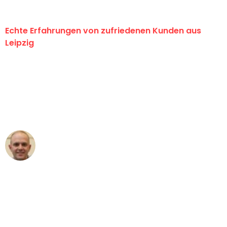
Echte Erfahrungen von zufriedenen Kunden aus
Leipzig
"Erste Klasse! Ein großes Dankeschön
an das gesamte Team von Stein
Umzugsservice für ihren
außergewöhnlichen Service!"
Frederik F.
Umzug in Leipzig
"Besser hätte ich mir den Umzug von
Leipzig nach Wien nicht vorstellen
können - DANKE!"