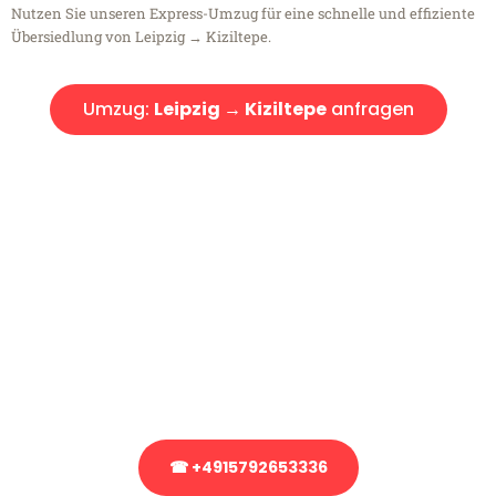
Nutzen Sie unseren Express-Umzug für eine schnelle und effiziente
Übersiedlung von Leipzig → Kiziltepe.
Umzug:
Leipzig → Kiziltepe
anfragen
Kostenlose Beratung!
Sie haben Fragen?
Sie haben Fragen zu Ihrem Transport oder benötigen eine Beratung
bezüglich Ihres Umzug?
Rufen Sie uns gerne an, unser Team aus Experten freut sich, Ihnen
kostenlos weiterzuhelfen!
☎ +4915792653336