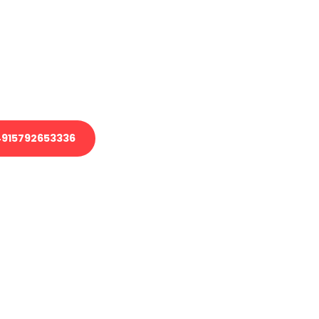
 Transport oder benötigen eine
 Umzug?
ser Team aus Experten freut sich,
elfen!
915792653336
nverbindliche Anfrage senden