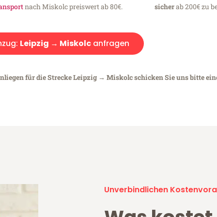
ansport
nach Miskolc preiswert ab 80€.
sicher
ab 200€ zu be
zug:
Leipzig → Miskolc
anfragen
nliegen für die Strecke Leipzig → Miskolc schicken Sie uns bitte ei
Unverbindlichen Kostenvora