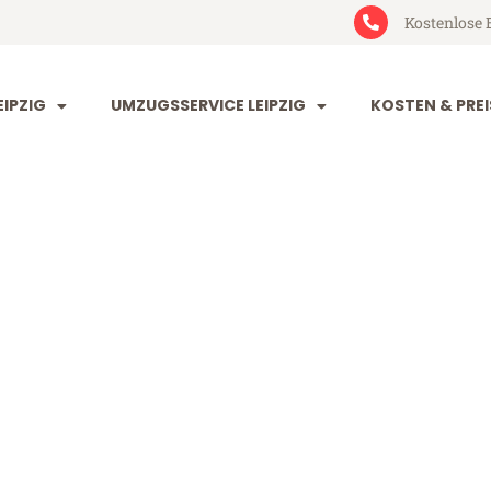
Kostenlose 
IPZIG
UMZUGSSERVICE LEIPZIG
KOSTEN & PREI
 Miskolc
lc (ab 199€)