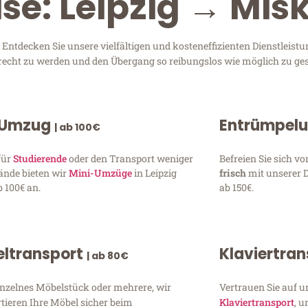
se: Leipzig → Mis
ntdecken Sie unsere vielfältigen und kosteneffizienten Dienstleist
 gerecht zu werden und den Übergang so reibungslos wie möglich zu ges
 Umzug
Entrümpel
| ab 100€
für
Studierende
oder den Transport weniger
Befreien Sie sich 
ände bieten wir
Mini-Umzüge
in Leipzig
frisch
mit unserer 
 100€ an.
ab 150€.
ltransport
Klaviertra
| ab 80€
inzelnes Möbelstück oder mehrere, wir
Vertrauen Sie auf u
tieren Ihre Möbel sicher beim
Klaviertransport
, 