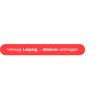
Express-Abwicklung in unter 2
Über 15 Jahre Erfahrung mit 
Angebot erhalten in unter 30 
Umzug:
Leipzig → Miskolc
anfragen
Alle Umzugsanfragen sind zu 100% kostenlos & unverbind