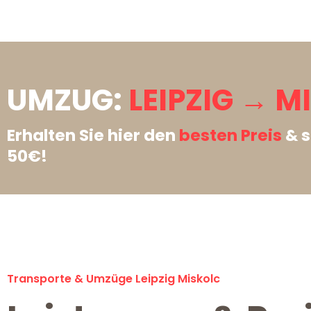
UMZUG:
LEIPZIG → M
Erhalten Sie hier den
besten Preis
& s
50€!
Transporte & Umzüge Leipzig Miskolc