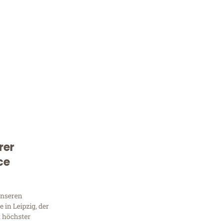
rer
Kostenlose Beratung!
ce
Sie 
Frag
unseren
in Leipzig, der
t höchster