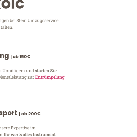
kolc
ungen bei Stein Umzugsservice
talten.
ung
| ab 150€
von Unnötigem und
starten Sie
Dienstleistung zur
Entrümpelung
nsport
| ab 200€
nsere Expertise im
um
Ihr wertvolles Instrument