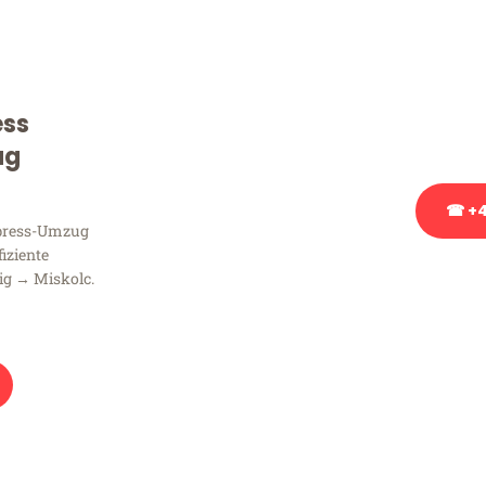
Sie haben Fragen zu Ihrem
Beratung bezüglich Ihres
Rufen Sie uns gerne an, un
ess
Ihnen kostenlos weiterzuh
ug
☎ +4
xpress-Umzug
fiziente
Stattdessen eine u
ig → Miskolc.