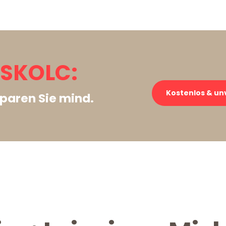
ISKOLC:
Kostenlos & un
paren Sie mind.