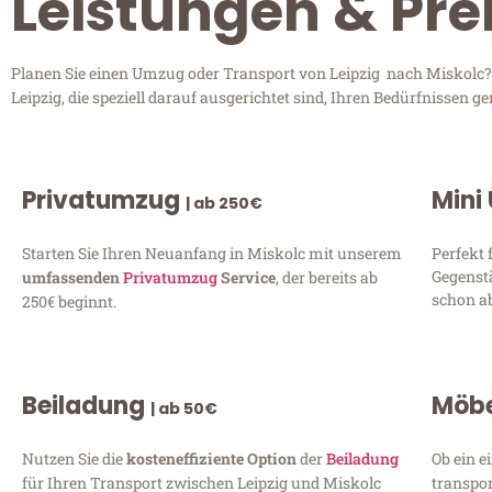
Leistungen & Prei
Planen Sie einen Umzug oder Transport von Leipzig nach Miskolc? E
Leipzig, die speziell darauf ausgerichtet sind, Ihren Bedürfnissen
Privatumzug
Mini
| ab 250€
Starten Sie Ihren Neuanfang in Miskolc mit unserem
Perfekt 
Gegenst
umfassenden
Privatumzug
Service
, der bereits ab
schon ab
250€ beginnt.
Beiladung
Möbe
| ab 50€
Nutzen Sie die
kosteneffiziente Option
der
Beiladung
Ob ein e
für Ihren Transport zwischen Leipzig und Miskolc
transpor