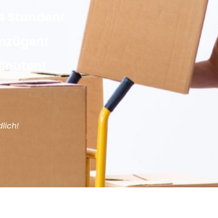
4 Stunden!
Umzügen!
Minuten!
lich!