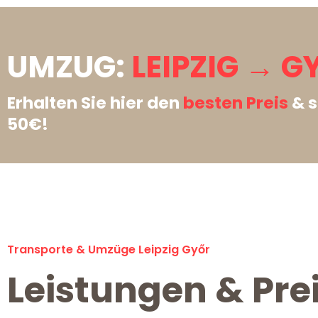
UMZUG:
LEIPZIG → G
Erhalten Sie hier den
besten Preis
& s
50€!
Transporte & Umzüge Leipzig Győr
Leistungen & Prei