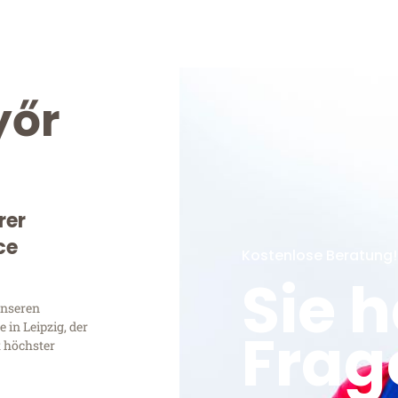
yőr
rer
ce
Kostenlose Beratung!
Sie 
unseren
in Leipzig, der
Frag
t höchster