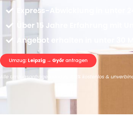
Express-Abwicklung in unter 2
Über 15 Jahre Erfahrung mit 
Angebot erhalten in unter 30 
Umzug:
Leipzig → Győr
anfragen
Alle Umzugsanfragen sind zu 100% kostenlos & unverbind