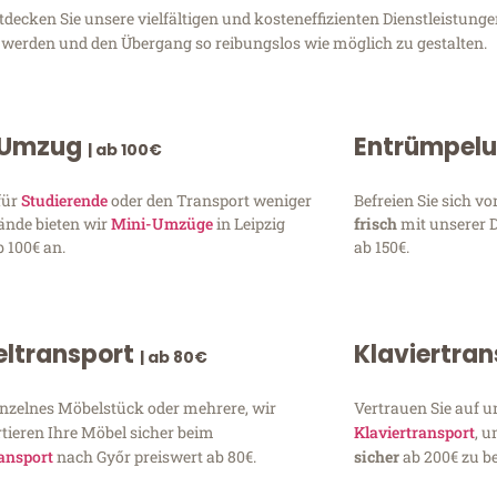
ecken Sie unsere vielfältigen und kosteneffizienten Dienstleistunge
zu werden und den Übergang so reibungslos wie möglich zu gestalten.
 Umzug
Entrümpel
| ab 100€
für
Studierende
oder den Transport weniger
Befreien Sie sich 
ände bieten wir
Mini-Umzüge
in Leipzig
frisch
mit unserer 
 100€ an.
ab 150€.
ltransport
Klaviertra
| ab 80€
inzelnes Möbelstück oder mehrere, wir
Vertrauen Sie auf u
tieren Ihre Möbel sicher beim
Klaviertransport
, 
ansport
nach Győr preiswert ab 80€.
sicher
ab 200€ zu be