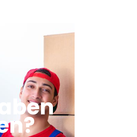
haben
en?