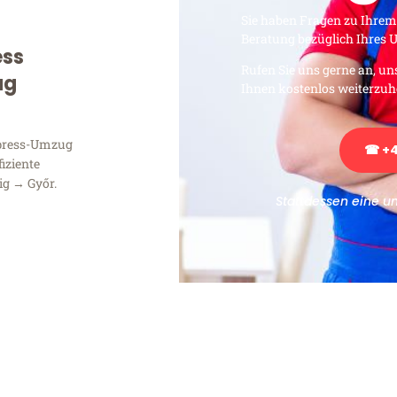
Sie haben Fragen zu Ihrem
Beratung bezüglich Ihres
ess
Rufen Sie uns gerne an, un
ug
Ihnen kostenlos weiterzuh
xpress-Umzug
☎ +4
fiziente
ig → Győr.
Stattdessen eine u