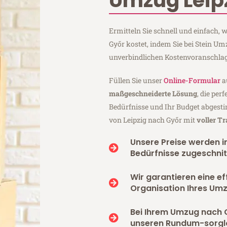
Umzug Leip
Ermitteln Sie schnell und einfach,
Győr kostet, indem Sie bei Stein Um
unverbindlichen Kostenvoranschlag
Füllen Sie unser
Online-Formular
a
maßgeschneiderte Lösung
, die per
Bedürfnisse und Ihr Budget abgesti
von Leipzig nach Győr mit
voller T
Unsere Preise werden in
Bedürfnisse zugeschnit
Wir garantieren eine ef
Organisation Ihres Um
Bei Ihrem Umzug nach 
unseren Rundum-sorgl