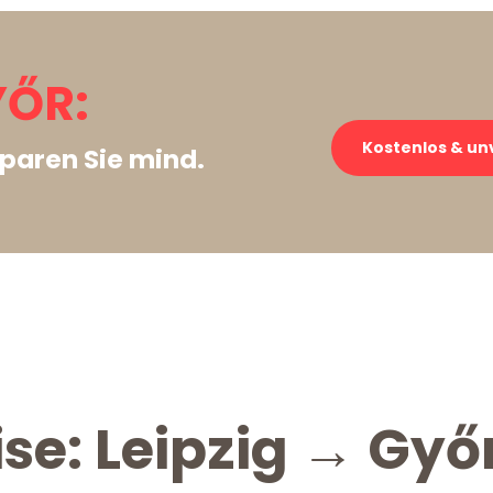
YŐR:
Kostenlos & un
paren Sie mind.
se: Leipzig → Győ