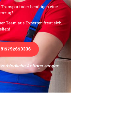
 Transport oder benötigen eine
 Umzug?
ser Team aus Experten freut sich,
elfen!
915792653336
nverbindliche Anfrage senden