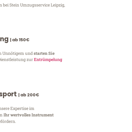
n bei Stein Umzugsservice Leipzig,
ung
| ab 150€
von Unnötigem und
starten Sie
Dienstleistung zur
Entrümpelung
nsport
| ab 200€
nsere Expertise im
um
Ihr wertvolles Instrument
fördern.