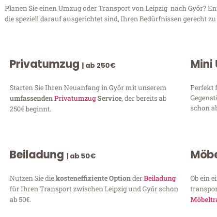
Planen Sie einen Umzug oder Transport von Leipzig nach Győr? Entd
die speziell darauf ausgerichtet sind, Ihren Bedürfnissen gerecht 
Privatumzug
Mini
| ab 250€
Starten Sie Ihren Neuanfang in Győr mit unserem
Perfekt 
Gegenst
umfassenden
Privatumzug
Service
, der bereits ab
schon ab
250€ beginnt.
Beiladung
Möbe
| ab 50€
Nutzen Sie die
kosteneffiziente Option
der
Beiladung
Ob ein e
für Ihren Transport zwischen Leipzig und Győr schon
transpor
ab 50€.
Möbeltr