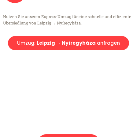
Nutzen Sie unseren Express-Umzug für eine schnelle und effiziente
Übersiedlung von Leipzig → Nyíregyháza.
Umzug:
Leipzig → Nyíregyháza
anfragen
Kostenlose Beratung!
Sie haben Fragen?
Sie haben Fragen zu Ihrem Transport oder benötigen eine Beratung
bezüglich Ihres Umzug?
Rufen Sie uns gerne an, unser Team aus Experten freut sich, Ihnen
kostenlos weiterzuhelfen!