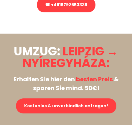
☎ +4915792653336
Stattdessen eine unverbindliche Anfrage senden
UMZUG:
LEIPZIG →
NYÍREGYHÁZA:
Erhalten Sie hier den
besten Preis
&
sparen Sie mind. 50€!
Kostenlos & unverbindlich anfragen!