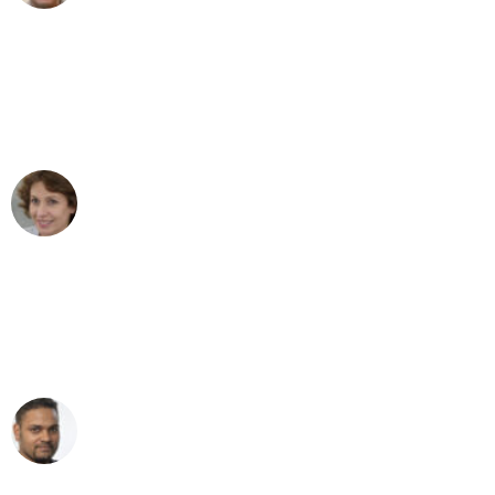
"Besser hätte ich mir den Umzug von
Leipzig nach Wien nicht vorstellen
können - DANKE!"
Maria W
Umzug von Leipzig nach Wien
"Mein Klavier kam in unter 24 Stunden
ohne einen Kratzer an - ein
erstklassiger Service!"
Ümit Y.
Klaviertransport in Leipzig