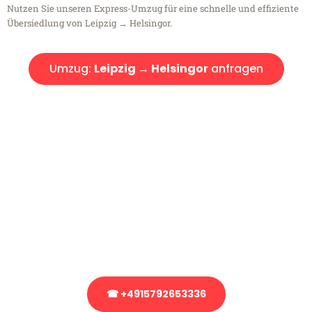
Nutzen Sie unseren Express-Umzug für eine schnelle und effiziente
Übersiedlung von Leipzig → Helsingor.
Umzug:
Leipzig → Helsingor
anfragen
Kostenlose Beratung!
Sie haben Fragen?
Sie haben Fragen zu Ihrem Transport oder benötigen eine Beratung
bezüglich Ihres Umzug?
Rufen Sie uns gerne an, unser Team aus Experten freut sich, Ihnen
kostenlos weiterzuhelfen!
☎ +4915792653336