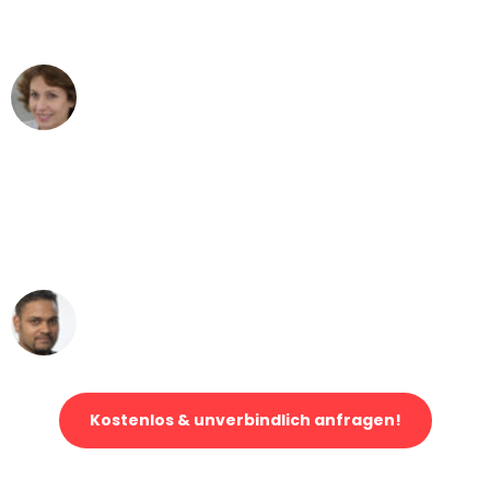
können - DANKE!"
Maria W
Umzug von Leipzig nach Wien
"Mein Klavier kam in unter 24 Stunden
ohne einen Kratzer an - ein
erstklassiger Service!"
Ümit Y.
Klaviertransport in Leipzig
Kostenlos & unverbindlich anfragen!
Jetzt anfragen und der nächste glückliche Kunde werden. Alle