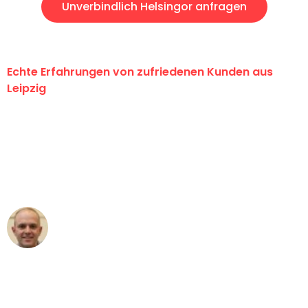
Unverbindlich Helsingor anfragen
Echte Erfahrungen von zufriedenen Kunden aus
Leipzig
"Erste Klasse! Ein großes Dankeschön
an das gesamte Team von Stein
Umzugsservice für ihren
außergewöhnlichen Service!"
Frederik F.
Umzug in Leipzig
"Besser hätte ich mir den Umzug von
Leipzig nach Wien nicht vorstellen