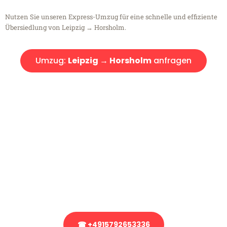
Nutzen Sie unseren Express-Umzug für eine schnelle und effiziente
Übersiedlung von Leipzig → Horsholm.
Umzug:
Leipzig → Horsholm
anfragen
Kostenlose Beratung!
Sie haben Fragen?
Sie haben Fragen zu Ihrem Transport oder benötigen eine Beratung
bezüglich Ihres Umzug?
Rufen Sie uns gerne an, unser Team aus Experten freut sich, Ihnen
kostenlos weiterzuhelfen!
☎ +4915792653336