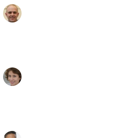
Frederik F.
Umzug in Leipzig
"Besser hätte ich mir den Umzug von
Leipzig nach Wien nicht vorstellen
können - DANKE!"
Maria W
Umzug von Leipzig nach Wien
"Mein Klavier kam in unter 24 Stunden
ohne einen Kratzer an - ein
erstklassiger Service!"