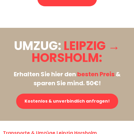
Stattdessen eine unverbindliche Anfrage senden
UMZUG:
LEIPZIG →
HORSHOLM:
Erhalten Sie hier den
besten Preis
&
sparen Sie mind. 50€!
Kostenlos & unverbindlich anfragen!
Transporte & Umzüge Leipzig Horsholm