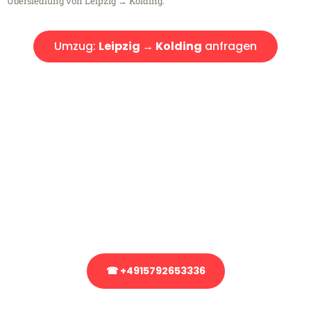
Übersiedlung von Leipzig → Kolding.
Umzug:
Leipzig → Kolding
anfragen
Kostenlose Beratung!
Sie haben Fragen?
Sie haben Fragen zu Ihrem Transport oder benötigen eine Beratung
bezüglich Ihres Umzug?
Rufen Sie uns gerne an, unser Team aus Experten freut sich, Ihnen
kostenlos weiterzuhelfen!
☎ +4915792653336
Stattdessen eine unverbindliche Anfrage senden