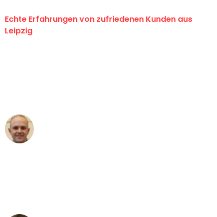
Echte Erfahrungen von zufriedenen Kunden aus
Leipzig
"Erste Klasse! Ein großes Dankeschön
an das gesamte Team von Stein
Umzugsservice für ihren
außergewöhnlichen Service!"
Frederik F.
Umzug in Leipzig
"Besser hätte ich mir den Umzug von
Leipzig nach Wien nicht vorstellen
können - DANKE!"