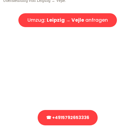
Übersiedlung von Leipzig → Vejle.
Umzug:
Leipzig → Vejle
anfragen
Kostenlose Beratung!
Sie haben Fragen?
Sie haben Fragen zu Ihrem Transport oder benötigen eine Beratung
bezüglich Ihres Umzug?
Rufen Sie uns gerne an, unser Team aus Experten freut sich, Ihnen
kostenlos weiterzuhelfen!
☎ +4915792653336
Stattdessen eine unverbindliche Anfrage senden