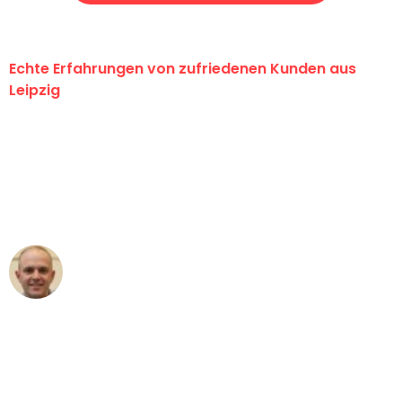
Echte Erfahrungen von zufriedenen Kunden aus
Leipzig
"Erste Klasse! Ein großes Dankeschön
an das gesamte Team von Stein
Umzugsservice für ihren
außergewöhnlichen Service!"
Frederik F.
Umzug in Leipzig
"Besser hätte ich mir den Umzug von
Leipzig nach Wien nicht vorstellen
können - DANKE!"