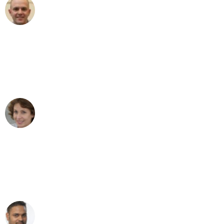
Frederik F.
Umzug in Leipzig
"Besser hätte ich mir den Umzug von
Leipzig nach Wien nicht vorstellen
können - DANKE!"
Maria W
Umzug von Leipzig nach Wien
"Mein Klavier kam in unter 24 Stunden
ohne einen Kratzer an - ein
erstklassiger Service!"
Ümit Y.
Klaviertransport in Leipzig