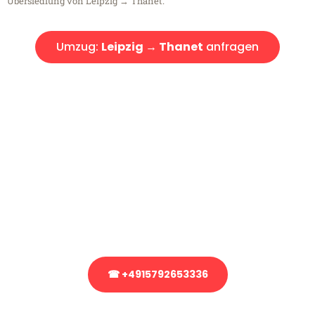
Übersiedlung von Leipzig → Thanet.
Umzug:
Leipzig → Thanet
anfragen
Kostenlose Beratung!
Sie haben Fragen?
Sie haben Fragen zu Ihrem Transport oder benötigen eine Beratung
bezüglich Ihres Umzug?
Rufen Sie uns gerne an, unser Team aus Experten freut sich, Ihnen
kostenlos weiterzuhelfen!
☎ +4915792653336
Stattdessen eine unverbindliche Anfrage senden