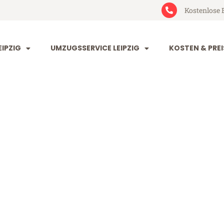
Kostenlose 
IPZIG
UMZUGSSERVICE LEIPZIG
KOSTEN & PREI
 Watford
ord (ab 199€)