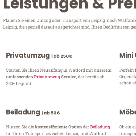
Leistungen & Pre
Planen Sie einen Umzug oder Transport von Leipzig nach Watford? 
Leipzig, die speziell darauf ausgerichtet sind, Ihren Bedürfnissen
Privatumzug
Mini
| ab 250€
Starten Sie Ihren Neuanfang in Watford mit unserem
Perfekt 
Gegenst
umfassenden
Privatumzug
Service
, der bereits ab
schon ab
250€ beginnt.
Beiladung
Möbe
| ab 50€
Nutzen Sie die
kosteneffiziente Option
der
Beiladung
Ob ein e
für Ihren Transport zwischen Leipzig und Watford
transpor