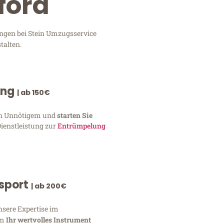
ford
ungen bei Stein Umzugsservice
talten.
ung
| ab 150€
von Unnötigem und
starten Sie
Dienstleistung zur
Entrümpelung
nsport
| ab 200€
nsere Expertise im
um
Ihr wertvolles Instrument