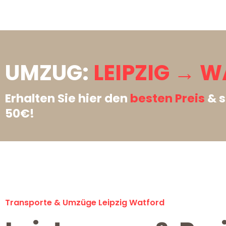
UMZUG:
LEIPZIG → 
Erhalten Sie hier den
besten Preis
& s
50€!
Transporte & Umzüge Leipzig Watford