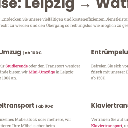
ise: Leipzig → Wat
Entdecken Sie unsere vielfältigen und kosteneffizienten Dienstleist
 gerecht zu werden und den Übergang so reibungslos wie möglich zu ges
 Umzug
Entrümpel
| ab 100€
für
Studierende
oder den Transport weniger
Befreien Sie sich 
ände bieten wir
Mini-Umzüge
in Leipzig
frisch
mit unserer 
 100€ an.
ab 150€.
ltransport
Klaviertra
| ab 80€
inzelnes Möbelstück oder mehrere, wir
Vertrauen Sie auf u
tieren Ihre Möbel sicher beim
Klaviertransport
, 