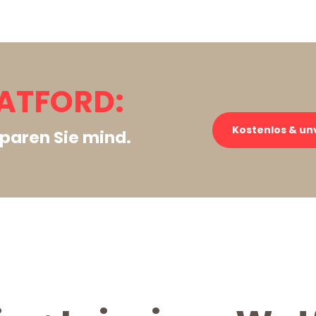
WATFORD:
Kostenlos & un
paren Sie mind.