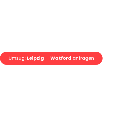
Express-Abwicklung in unter 2
Über 15 Jahre Erfahrung mit 
Angebot erhalten in unter 30 
Umzug:
Leipzig → Watford
anfragen
Alle Umzugsanfragen sind zu 100% kostenlos & unverbind