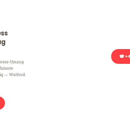
Sie haben Fragen zu Ihrem
Beratung bezüglich Ihres
Rufen Sie uns gerne an, un
ess
Ihnen kostenlos weiterzuh
ug
☎ +4
xpress-Umzug
fiziente
Stattdessen eine u
ig → Watford.