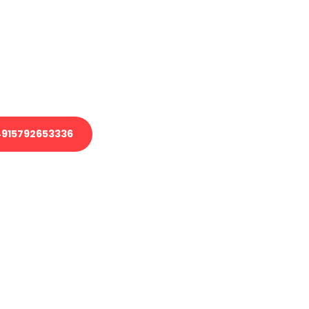
 Transport oder benötigen eine
 Umzug?
ser Team aus Experten freut sich,
elfen!
915792653336
nverbindliche Anfrage senden