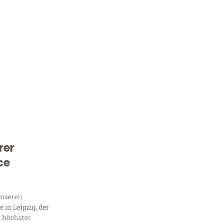
rer
Kostenlose Beratung!
ce
Sie 
Frag
unseren
in Leipzig, der
t höchster