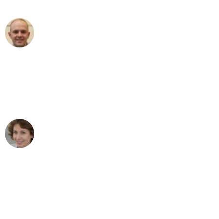
außergewöhnlichen Service!"
Frederik F.
Umzug in Leipzig
"Besser hätte ich mir den Umzug von
Leipzig nach Wien nicht vorstellen
können - DANKE!"
Maria W
Umzug von Leipzig nach Wien
"Mein Klavier kam in unter 24 Stunden
ohne einen Kratzer an - ein
erstklassiger Service!"