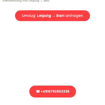
Übersiedlung von Leipzig → Bari.
Umzug:
Leipzig → Bari
anfragen
Kostenlose Beratung!
Sie haben Fragen?
Sie haben Fragen zu Ihrem Transport oder benötigen eine Beratung
bezüglich Ihres Umzug?
Rufen Sie uns gerne an, unser Team aus Experten freut sich, Ihnen
kostenlos weiterzuhelfen!
☎ +4915792653336
Stattdessen eine unverbindliche Anfrage senden