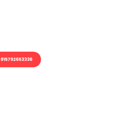
 Transport oder benötigen eine
 Umzug?
ser Team aus Experten freut sich,
elfen!
915792653336
nverbindliche Anfrage senden