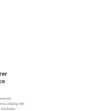
rer
Kostenlose Beratung!
ce
Sie 
Frag
unseren
in Leipzig, der
t höchster