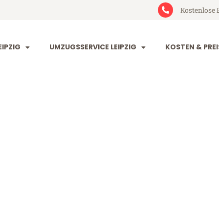
Kostenlose 
IPZIG
UMZUGSSERVICE LEIPZIG
KOSTEN & PREI
 Foggia
a (ab 199€)