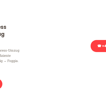
Sie haben Fragen zu Ihrem
Beratung bezüglich Ihres
Rufen Sie uns gerne an, un
ess
Ihnen kostenlos weiterzuh
ug
☎ +4
xpress-Umzug
fiziente
Stattdessen eine u
ig → Foggia.