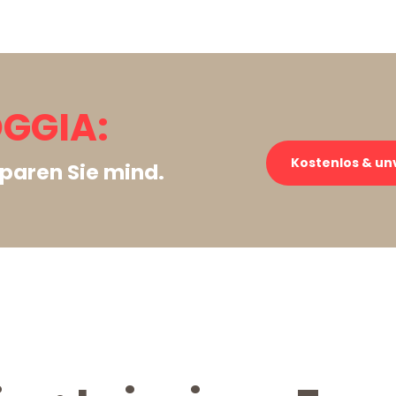
OGGIA:
Kostenlos & un
paren Sie mind.