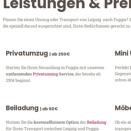
Leistungen & Prei
Planen Sie einen Umzug oder Transport von Leipzig nach Foggia? En
die speziell darauf ausgerichtet sind, Ihren Bedürfnissen gerecht 
Privatumzug
Mini
| ab 250€
Starten Sie Ihren Neuanfang in Foggia mit unserem
Perfekt 
Gegenst
umfassenden
Privatumzug
Service
, der bereits ab
schon ab
250€ beginnt.
Beiladung
Möbe
| ab 50€
Nutzen Sie die
kosteneffiziente Option
der
Beiladung
Ob ein e
für Ihren Transport zwischen Leipzig und Foggia
transpor