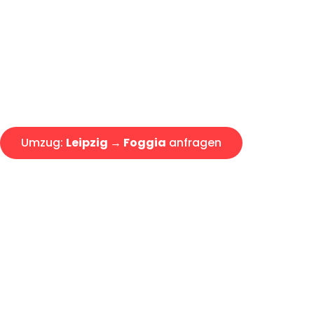
Express-Abwicklung in unter 2
Über 15 Jahre Erfahrung mit 
Angebot erhalten in unter 30 
Umzug:
Leipzig → Foggia
anfragen
Alle Umzugsanfragen sind zu 100% kostenlos & unverbind