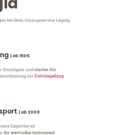
gia
gen bei Stein Umzugsservice Leipzig,
ung
| ab 150€
von Unnötigem und
starten Sie
Dienstleistung zur
Entrümpelung
nsport
| ab 200€
nsere Expertise im
um
Ihr wertvolles Instrument