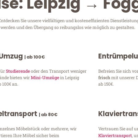
se: Leipzig → Fog
tdecken Sie unsere vielfältigen und kosteneffizienten Dienstleistun
zu werden und den Übergang so reibungslos wie möglich zu gestalten.
 Umzug
Entrümpel
| ab 100€
für
Studierende
oder den Transport weniger
Befreien Sie sich 
ände bieten wir
Mini-Umzüge
in Leipzig
frisch
mit unserer 
 100€ an.
ab 150€.
ltransport
Klaviertra
| ab 80€
inzelnes Möbelstück oder mehrere, wir
Vertrauen Sie auf u
tieren Ihre Möbel sicher beim
Klaviertransport
, 