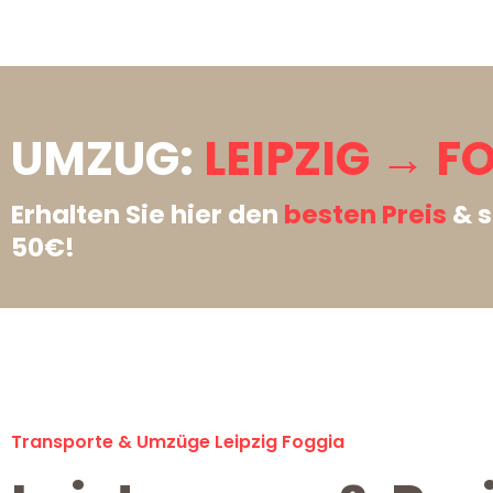
UMZUG:
LEIPZIG → F
Erhalten Sie hier den
besten Preis
& s
50€!
Transporte & Umzüge Leipzig Foggia