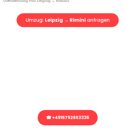
Übersiedlung von Leipzig → Rimini.
Umzug:
Leipzig → Rimini
anfragen
Kostenlose Beratung!
Sie haben Fragen?
Sie haben Fragen zu Ihrem Transport oder benötigen eine Beratung
bezüglich Ihres Umzug?
Rufen Sie uns gerne an, unser Team aus Experten freut sich, Ihnen
kostenlos weiterzuhelfen!
☎ +4915792653336
Stattdessen eine unverbindliche Anfrage senden