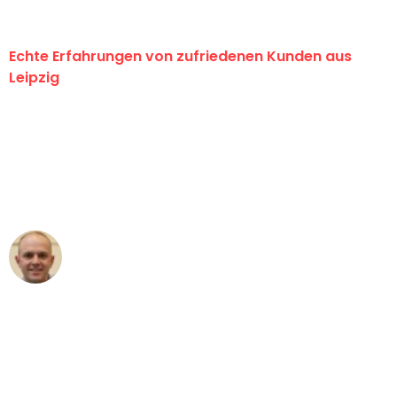
Echte Erfahrungen von zufriedenen Kunden aus
Leipzig
"Erste Klasse! Ein großes Dankeschön
an das gesamte Team von Stein
Umzugsservice für ihren
außergewöhnlichen Service!"
Frederik F.
Umzug in Leipzig
"Besser hätte ich mir den Umzug von
Leipzig nach Wien nicht vorstellen
können - DANKE!"