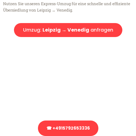
Nutzen Sie unseren Express-Umzug für eine schnelle und effiziente
Übersiedlung von Leipzig → Venedig.
Umzug:
Leipzig → Venedig
anfragen
Kostenlose Beratung!
Sie haben Fragen?
Sie haben Fragen zu Ihrem Transport oder benötigen eine Beratung
bezüglich Ihres Umzug?
Rufen Sie uns gerne an, unser Team aus Experten freut sich, Ihnen
kostenlos weiterzuhelfen!
☎ +4915792653336