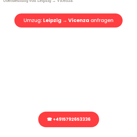
Übersiedlung von Leipzig → Vicenza.
Umzug:
Leipzig → Vicenza
anfragen
Kostenlose Beratung!
Sie haben Fragen?
Sie haben Fragen zu Ihrem Transport oder benötigen eine Beratung
bezüglich Ihres Umzug?
Rufen Sie uns gerne an, unser Team aus Experten freut sich, Ihnen
kostenlos weiterzuhelfen!
☎ +4915792653336
Stattdessen eine unverbindliche Anfrage senden