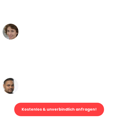
Leipzig nach Wien nicht vorstellen
können - DANKE!"
Maria W
Umzug von Leipzig nach Wien
"Mein Klavier kam in unter 24 Stunden
ohne einen Kratzer an - ein
erstklassiger Service!"
Ümit Y.
Klaviertransport in Leipzig
Kostenlos & unverbindlich anfragen!