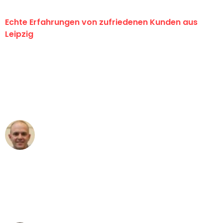
Echte Erfahrungen von zufriedenen Kunden aus
Leipzig
"Erste Klasse! Ein großes Dankeschön
an das gesamte Team von Stein
Umzugsservice für ihren
außergewöhnlichen Service!"
Frederik F.
Umzug in Leipzig
"Besser hätte ich mir den Umzug von
Leipzig nach Wien nicht vorstellen
können - DANKE!"