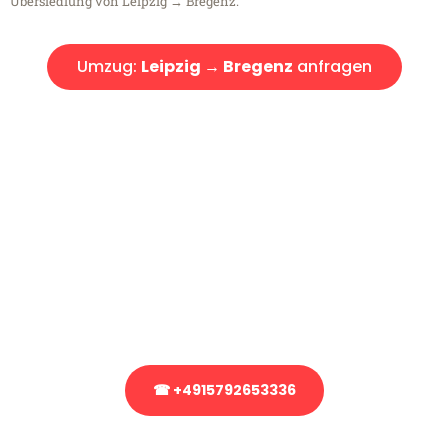
Übersiedlung von Leipzig → Bregenz.
Umzug:
Leipzig → Bregenz
anfragen
Kostenlose Beratung!
Sie haben Fragen?
Sie haben Fragen zu Ihrem Transport oder benötigen eine Beratung
bezüglich Ihres Umzug?
Rufen Sie uns gerne an, unser Team aus Experten freut sich, Ihnen
kostenlos weiterzuhelfen!
☎ +4915792653336
Stattdessen eine unverbindliche Anfrage senden