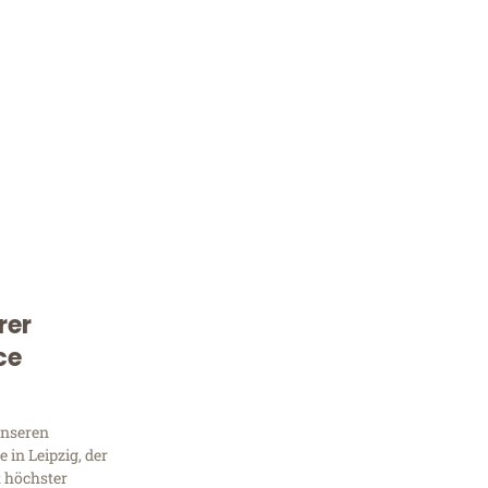
rer
Kostenlose Beratung!
ce
Sie 
Frag
unseren
in Leipzig, der
t höchster