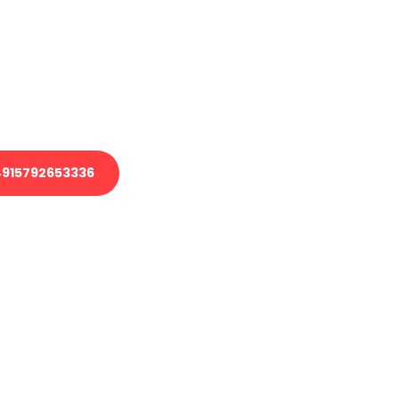
 Transport oder benötigen eine
 Umzug?
ser Team aus Experten freut sich,
elfen!
915792653336
nverbindliche Anfrage senden