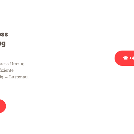
Sie haben Fragen zu Ihrem
Beratung bezüglich Ihres
Rufen Sie uns gerne an, un
ess
Ihnen kostenlos weiterzuh
ug
☎ +4
xpress-Umzug
fiziente
Stattdessen eine u
ig → Lustenau.