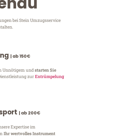
tenau
tungen bei Stein Umzugsservice
talten.
ung
| ab 150€
von Unnötigem und
starten Sie
Dienstleistung zur
Entrümpelung
nsport
| ab 200€
nsere Expertise im
um
Ihr wertvolles Instrument