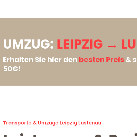
UMZUG:
LEIPZIG → L
Erhalten Sie hier den
besten Preis
& s
50€!
Transporte & Umzüge Leipzig Lustenau