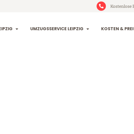
Kostenlose 
IPZIG
UMZUGSSERVICE LEIPZIG
KOSTEN & PREI
 Lustenau
enau (ab 199€)