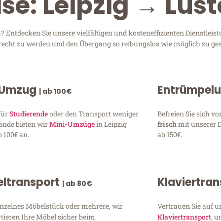
ise: Leipzig → Lus
 Entdecken Sie unsere vielfältigen und kosteneffizienten Dienstleis
 gerecht zu werden und den Übergang so reibungslos wie möglich zu ges
 Umzug
Entrümpel
| ab 100€
für
Studierende
oder den Transport weniger
Befreien Sie sich 
ände bieten wir
Mini-Umzüge
in Leipzig
frisch
mit unserer 
 100€ an.
ab 150€.
ltransport
Klaviertra
| ab 80€
inzelnes Möbelstück oder mehrere, wir
Vertrauen Sie auf u
tieren Ihre Möbel sicher beim
Klaviertransport
, 