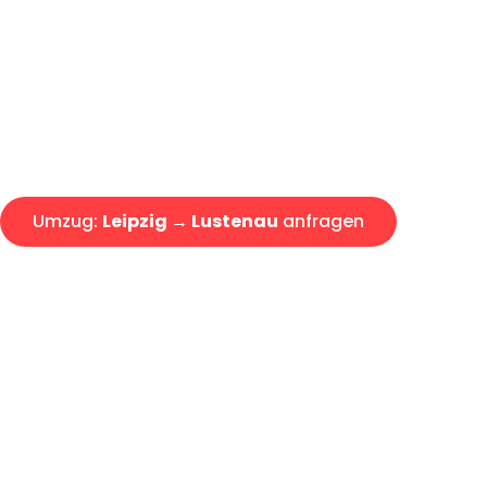
Express-Abwicklung in unter 2
Über 15 Jahre Erfahrung mit 
Angebot erhalten in unter 30 
Umzug:
Leipzig → Lustenau
anfragen
Alle Umzugsanfragen sind zu 100% kostenlos & unverbind