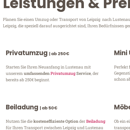
Leistungen & Pre
Planen Sie einen Umzug oder Transport von Leipzig nach Lustenau?
Leipzig, die speziell darauf ausgerichtet sind, Ihren Bedürfnissen
Privatumzug
Mini
| ab 250€
Starten Sie Ihren Neuanfang in Lustenau mit
Perfekt 
Gegenst
unserem
umfassenden
Privatumzug
Service
, der
schon ab
bereits ab 250€ beginnt.
Beiladung
Möbe
| ab 50€
Nutzen Sie die
kosteneffiziente Option
der
Beiladung
Ob ein e
für Ihren Transport zwischen Leipzig und Lustenau
transpor