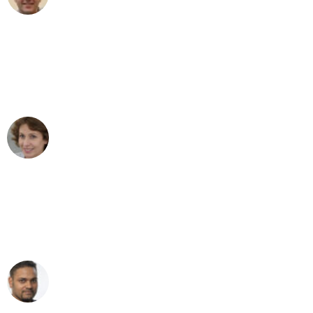
"Besser hätte ich mir den Umzug von
Leipzig nach Wien nicht vorstellen
können - DANKE!"
Maria W
Umzug von Leipzig nach Wien
"Mein Klavier kam in unter 24 Stunden
ohne einen Kratzer an - ein
erstklassiger Service!"
Ümit Y.
Klaviertransport in Leipzig