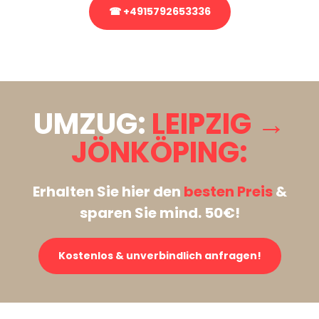
☎ +4915792653336
Stattdessen eine unverbindliche Anfrage senden
UMZUG:
LEIPZIG →
JÖNKÖPING:
Erhalten Sie hier den
besten Preis
&
sparen Sie mind. 50€!
Kostenlos & unverbindlich anfragen!