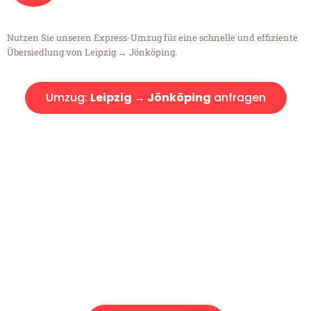
Nutzen Sie unseren Express-Umzug für eine schnelle und effiziente
Übersiedlung von Leipzig → Jönköping.
Umzug:
Leipzig → Jönköping
anfragen
Kostenlose Beratung!
Sie haben Fragen?
Sie haben Fragen zu Ihrem Transport oder benötigen eine Beratung
bezüglich Ihres Umzug?
Rufen Sie uns gerne an, unser Team aus Experten freut sich, Ihnen
kostenlos weiterzuhelfen!