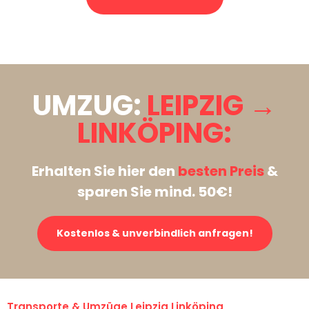
Stattdessen eine unverbindliche Anfrage senden
UMZUG:
LEIPZIG →
LINKÖPING:
Erhalten Sie hier den
besten Preis
&
sparen Sie mind. 50€!
Kostenlos & unverbindlich anfragen!
Transporte & Umzüge Leipzig Linköping