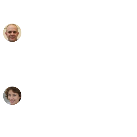
Umzugsservice für ihren
außergewöhnlichen Service!"
Frederik F.
Umzug in Leipzig
"Besser hätte ich mir den Umzug von
Leipzig nach Wien nicht vorstellen
können - DANKE!"
Maria W
Umzug von Leipzig nach Wien
"Mein Klavier kam in unter 24 Stunden
ohne einen Kratzer an - ein