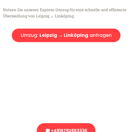
Nutzen Sie unseren Express-Umzug für eine schnelle und effiziente
Übersiedlung von Leipzig → Linköping.
Umzug:
Leipzig → Linköping
anfragen
Kostenlose Beratung!
Sie haben Fragen?
Sie haben Fragen zu Ihrem Transport oder benötigen eine Beratung
bezüglich Ihres Umzug?
Rufen Sie uns gerne an, unser Team aus Experten freut sich, Ihnen
kostenlos weiterzuhelfen!
☎ +4915792653336