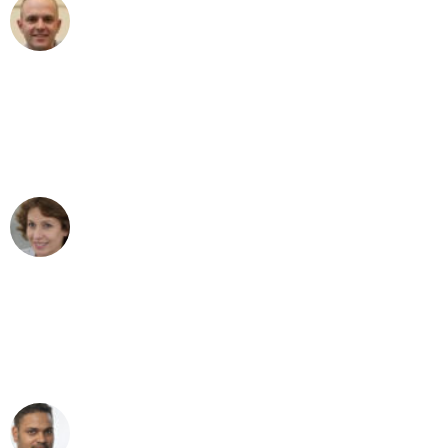
Frederik F.
Umzug in Leipzig
"Besser hätte ich mir den Umzug von
Leipzig nach Wien nicht vorstellen
können - DANKE!"
Maria W
Umzug von Leipzig nach Wien
"Mein Klavier kam in unter 24 Stunden
ohne einen Kratzer an - ein
erstklassiger Service!"
Ümit Y.
Klaviertransport in Leipzig