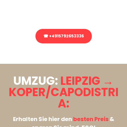
bezüglich Ihres Umzug?
Rufen Sie uns gerne an, unser Team aus Experten freut sich, Ihnen
kostenlos weiterzuhelfen!
☎ +4915792653336
Stattdessen eine unverbindliche Anfrage senden
UMZUG:
LEIPZIG →
KOPER/CAPODISTRI
A:
Erhalten Sie hier den
besten Preis
&