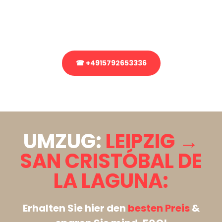
bezüglich Ihres Umzug?
Rufen Sie uns gerne an, unser Team aus Experten freut sich, Ihnen
kostenlos weiterzuhelfen!
☎ +4915792653336
Stattdessen eine unverbindliche Anfrage senden
UMZUG:
LEIPZIG →
SAN CRISTÓBAL DE
LA LAGUNA:
Erhalten Sie hier den
besten Preis
&