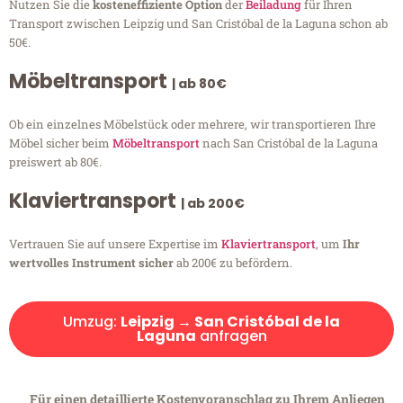
Nutzen Sie die
kosteneffiziente Option
der
Beiladung
für Ihren
Transport zwischen Leipzig und San Cristóbal de la Laguna schon ab
50€.
Möbeltransport
| ab 80€
Ob ein einzelnes Möbelstück oder mehrere, wir transportieren Ihre
Möbel sicher beim
Möbeltransport
nach San Cristóbal de la Laguna
preiswert ab 80€.
Klaviertransport
| ab 200€
Vertrauen Sie auf unsere Expertise im
Klaviertransport
, um
Ihr
wertvolles Instrument sicher
ab 200€ zu befördern.
Umzug:
Leipzig → San Cristóbal de la
Laguna
anfragen
Für einen detaillierte Kostenvoranschlag zu Ihrem Anliegen