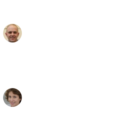
Umzugsservice für ihren
außergewöhnlichen Service!"
Frederik F.
Umzug in Leipzig
"Besser hätte ich mir den Umzug von
Leipzig nach Wien nicht vorstellen
können - DANKE!"
Maria W
Umzug von Leipzig nach Wien
"Mein Klavier kam in unter 24 Stunden
ohne einen Kratzer an - ein