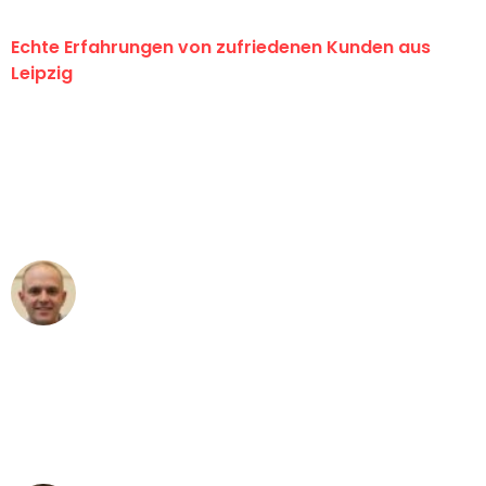
Echte Erfahrungen von zufriedenen Kunden aus
Leipzig
"Erste Klasse! Ein großes Dankeschön
an das gesamte Team von Stein
Umzugsservice für ihren
außergewöhnlichen Service!"
Frederik F.
Umzug in Leipzig
"Besser hätte ich mir den Umzug von
Leipzig nach Wien nicht vorstellen
können - DANKE!"