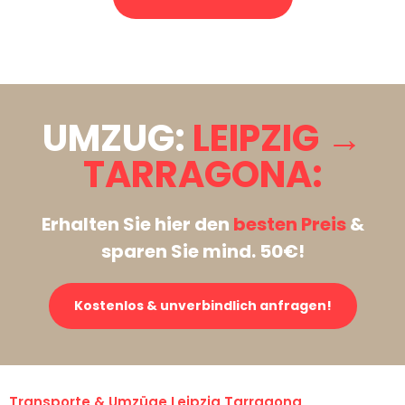
Stattdessen eine unverbindliche Anfrage senden
UMZUG:
LEIPZIG →
TARRAGONA:
Erhalten Sie hier den
besten Preis
&
sparen Sie mind. 50€!
Kostenlos & unverbindlich anfragen!
Transporte & Umzüge Leipzig Tarragona