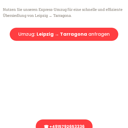
Nutzen Sie unseren Express-Umzug für eine schnelle und effiziente
Übersiedlung von Leipzig → Tarragona.
Umzug:
Leipzig → Tarragona
anfragen
Kostenlose Beratung!
Sie haben Fragen?
Sie haben Fragen zu Ihrem Transport oder benötigen eine Beratung
bezüglich Ihres Umzug?
Rufen Sie uns gerne an, unser Team aus Experten freut sich, Ihnen
kostenlos weiterzuhelfen!
☎ +4915792653336