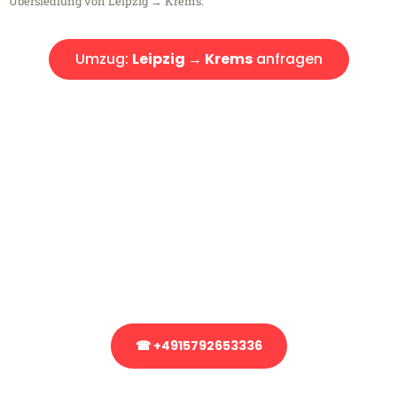
Übersiedlung von Leipzig → Krems.
Umzug:
Leipzig → Krems
anfragen
Kostenlose Beratung!
Sie haben Fragen?
Sie haben Fragen zu Ihrem Transport oder benötigen eine Beratung
bezüglich Ihres Umzug?
Rufen Sie uns gerne an, unser Team aus Experten freut sich, Ihnen
kostenlos weiterzuhelfen!
☎ +4915792653336
Stattdessen eine unverbindliche Anfrage senden