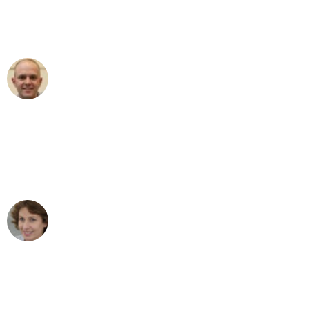
Umzugsservice für ihren
außergewöhnlichen Service!"
Frederik F.
Umzug in Leipzig
"Besser hätte ich mir den Umzug von
Leipzig nach Wien nicht vorstellen
können - DANKE!"
Maria W
Umzug von Leipzig nach Wien
"Mein Klavier kam in unter 24 Stunden
ohne einen Kratzer an - ein