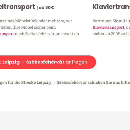
ltransport
Klaviertra
| ab 80€
inzelnes Möbelstück oder mehrere, wir
Vertrauen Sie auf u
tieren Ihre Möbel sicher beim
Klaviertransport
, 
ansport
nach Székesfehérvár preiswert ab
sicher
ab 200€ zu be
:
Leipzig → Székesfehérvár
anfragen
gen für die Strecke Leipzig → Székesfehérvár schicken Sie uns bitte