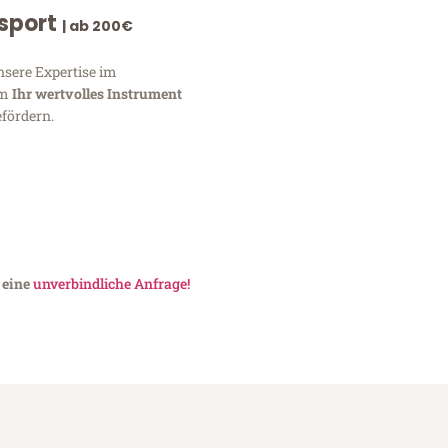
nsport
| ab 200€
nsere Expertise im
um
Ihr wertvolles Instrument
fördern.
 eine
unverbindliche Anfrage!