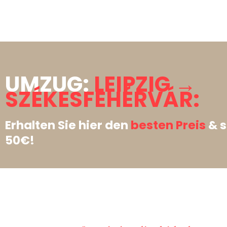
UMZUG:
LEIPZIG →
SZÉKESFEHÉRVÁR:
Erhalten Sie hier den
besten Preis
& s
50€!