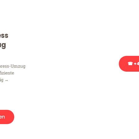
Sie haben Fragen zu Ihrem
Beratung bezüglich Ihres
ess
Rufen Sie uns gerne an, un
Ihnen kostenlos weiterzuh
ug
☎ +4
xpress-Umzug
fiziente
zig →
Stattdessen eine u
en