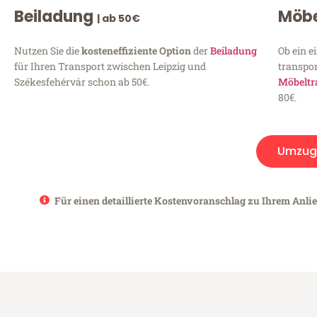
Beiladung
Möbe
| ab 50€
Nutzen Sie die
kosteneffiziente Option
der
Beiladung
Ob ein e
für Ihren Transport zwischen Leipzig und
transpor
Székesfehérvár schon ab 50€.
Möbeltr
80€.
Umzug
Für einen detaillierte Kostenvoranschlag zu Ihrem Anlie