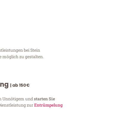
tleistungen bei Stein
e möglich zu gestalten.
ung
| ab 150€
von Unnötigem und
starten Sie
Dienstleistung zur
Entrümpelung