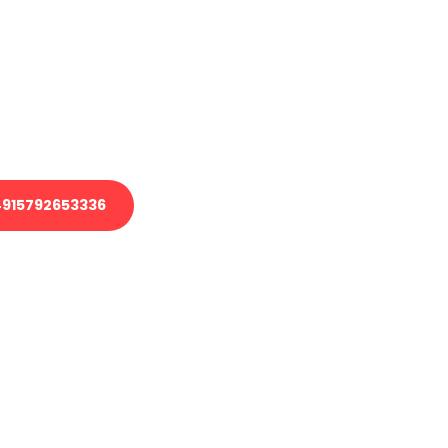
 Transport oder benötigen eine
 Umzug?
ser Team aus Experten freut sich,
elfen!
915792653336
nverbindliche Anfrage senden