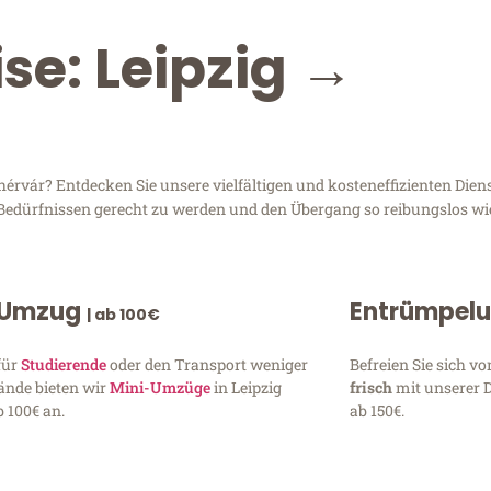
se: Leipzig →
rvár? Entdecken Sie unsere vielfältigen und kosteneffizienten Diens
n Bedürfnissen gerecht zu werden und den Übergang so reibungslos wi
 Umzug
Entrümpel
| ab 100€
für
Studierende
oder den Transport weniger
Befreien Sie sich 
ände bieten wir
Mini-Umzüge
in Leipzig
frisch
mit unserer 
 100€ an.
ab 150€.