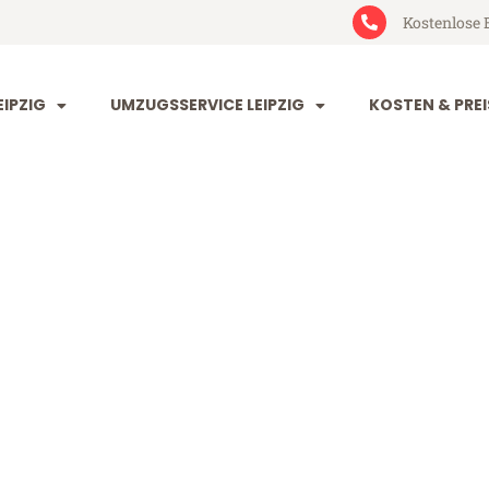
Kostenlose 
IPZIG
UMZUGSSERVICE LEIPZIG
KOSTEN & PREI
 Székesfehérv
sfehérvár (ab 199€)