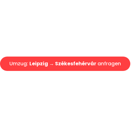
Express-Abwicklung in unter 2
Über 15 Jahre Erfahrung mit 
Angebot erhalten in unter 30 
Umzug:
Leipzig → Székesfehérvár
anfragen
Alle Umzugsanfragen sind zu 100% kostenlos & unverbind