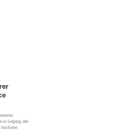
rer
Kostenlose Beratung!
ce
Sie 
unseren
Frag
in Leipzig, der
t höchster