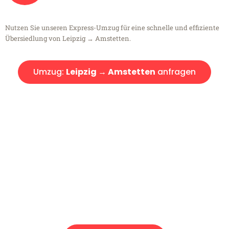
Nutzen Sie unseren Express-Umzug für eine schnelle und effiziente
Übersiedlung von Leipzig → Amstetten.
Umzug:
Leipzig → Amstetten
anfragen
Kostenlose Beratung!
Sie haben Fragen?
Sie haben Fragen zu Ihrem Transport oder benötigen eine Beratung
bezüglich Ihres Umzug?
Rufen Sie uns gerne an, unser Team aus Experten freut sich, Ihnen
kostenlos weiterzuhelfen!