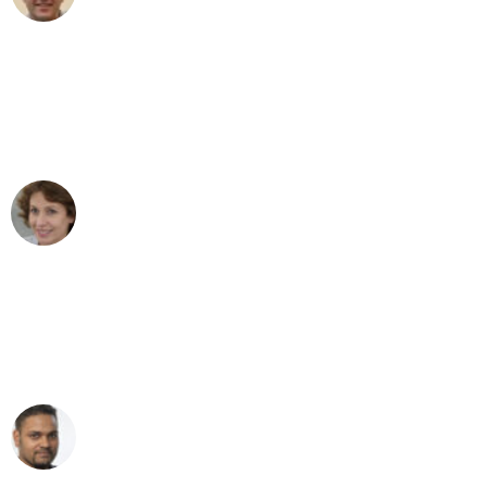
"Besser hätte ich mir den Umzug von
Leipzig nach Wien nicht vorstellen
können - DANKE!"
Maria W
Umzug von Leipzig nach Wien
"Mein Klavier kam in unter 24 Stunden
ohne einen Kratzer an - ein
erstklassiger Service!"
Ümit Y.
Klaviertransport in Leipzig